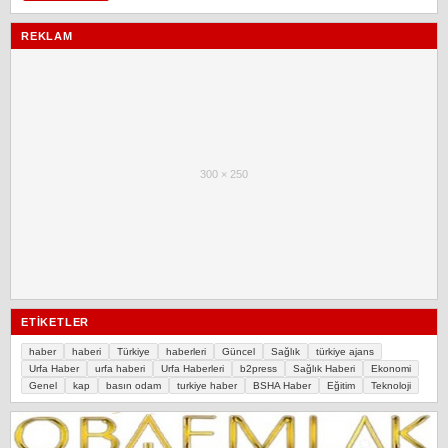
REKLAM
300 × 250
ETIKETLER
haber
haberi
Türkiye
haberleri
Güncel
Sağlık
türkiye ajans
Urfa Haber
urfa haberi
Urfa Haberleri
b2press
Sağlık Haberi
Ekonomi
Genel
kap
basın odam
turkiye haber
BSHA Haber
Eğitim
Teknoloji