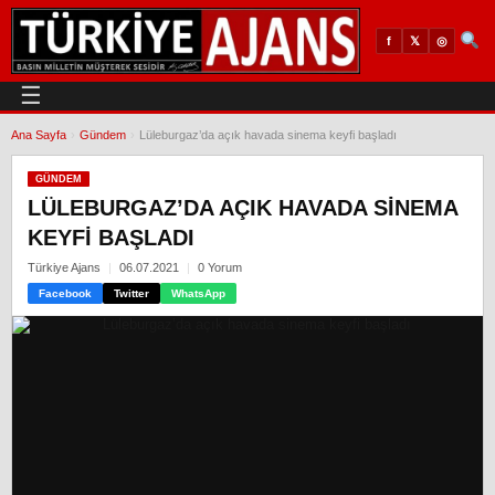
𝕏
◎
f
☰
Ana Sayfa
›
Gündem
›
Lüleburgaz’da açık havada sinema keyfi başladı
GÜNDEM
LÜLEBURGAZ’DA AÇIK HAVADA SINEMA
KEYFI BAŞLADI
Türkiye Ajans
06.07.2021
0 Yorum
Facebook
Twitter
WhatsApp