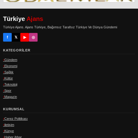
Türkiye
Ajans
Türkiye Ajans. Ajans Türkiye, Bağımsız Tarafsız Türkiye Ve Dünya Gündemi
f
𝕏
▶
◎
KATEGORILER
Gündem
Ekonomi
Sağlık
Kültür
Teknoloji
Spor
Magazin
KURUMSAL
Çerez Politikası
iletişim
Künye
Haber ihbar