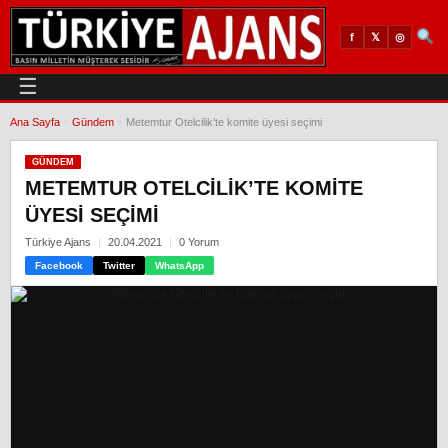
𝕏
◎
f
☰
Ana Sayfa
›
Gündem
›
Metemtur Otelcilik’te komite üyesi seçimi
GÜNDEM
METEMTUR OTELCILIK’TE KOMITE
ÜYESI SEÇIMI
Türkiye Ajans
20.04.2021
0 Yorum
Facebook
Twitter
WhatsApp