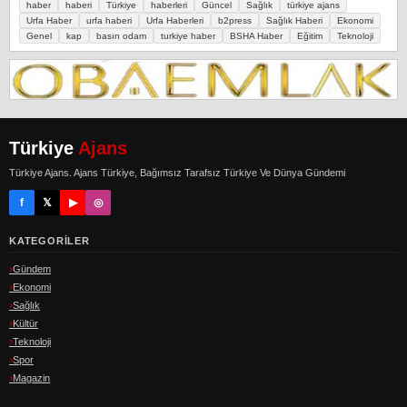
haber
haberi
Türkiye
haberleri
Güncel
Sağlık
türkiye ajans
Urfa Haber
urfa haberi
Urfa Haberleri
b2press
Sağlık Haberi
Ekonomi
Genel
kap
basın odam
turkiye haber
BSHA Haber
Eğitim
Teknoloji
Türkiye
Ajans
Türkiye Ajans. Ajans Türkiye, Bağımsız Tarafsız Türkiye Ve Dünya Gündemi
f
𝕏
▶
◎
KATEGORILER
Gündem
Ekonomi
Sağlık
Kültür
Teknoloji
Spor
Magazin