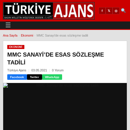
𝕏
◎
f
☰
Ana Sayfa
›
Ekonomi
›
MMC Sanayi’de esas sözleşme tadili
EKONOMI
MMC SANAYI’DE ESAS SÖZLEŞME
TADILI
Türkiye Ajans
03.05.2021
0 Yorum
Facebook
Twitter
WhatsApp