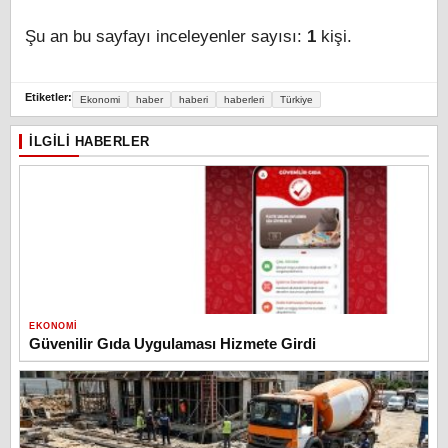
Şu an bu sayfayı inceleyenler sayısı:
1
kişi.
Etiketler:
Ekonomi
haber
haberi
haberleri
Türkiye
İLGILI HABERLER
EKONOMI
Güvenilir Gıda Uygulaması Hizmete Girdi