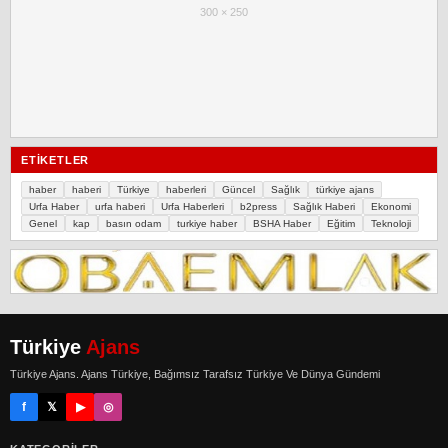
300 × 250
ETIKETLER
haber
haberi
Türkiye
haberleri
Güncel
Sağlık
türkiye ajans
Urfa Haber
urfa haberi
Urfa Haberleri
b2press
Sağlık Haberi
Ekonomi
Genel
kap
basın odam
turkiye haber
BSHA Haber
Eğitim
Teknoloji
Türkiye
Ajans
Türkiye Ajans. Ajans Türkiye, Bağımsız Tarafsız Türkiye Ve Dünya Gündemi
f
𝕏
▶
◎