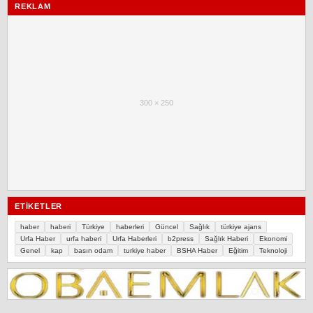
REKLAM
300 × 250
ETIKETLER
haber
haberi
Türkiye
haberleri
Güncel
Sağlık
türkiye ajans
Urfa Haber
urfa haberi
Urfa Haberleri
b2press
Sağlık Haberi
Ekonomi
Genel
kap
basın odam
turkiye haber
BSHA Haber
Eğitim
Teknoloji