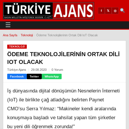
𝕏
◎
f
☰
Ana Sayfa
›
Teknoloji
›
Ödeme Teknolojilerinin Ortak Dili IoT Olacak
TEKNOLOJI
ÖDEME TEKNOLOJILERININ ORTAK DILI
IOT OLACAK
Türkiye Ajans
29.08.2020
0 Yorum
Facebook
Twitter
WhatsApp
İş dünyasında dijital dönüşümün Nesnelerin İnterneti
(IoT) ile birlikte çağ atladığını belirten Paynet
CMO’su Serra Yılmaz: “Makineler kendi aralarında
konuşmaya başladı ve tahsilat yapan tüm şirketler
bu yeni dili öğrenmek zorunda!”