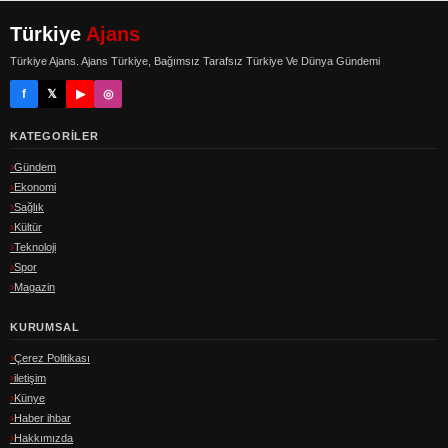
Türkiye
Ajans
Türkiye Ajans. Ajans Türkiye, Bağımsız Tarafsız Türkiye Ve Dünya Gündemi
f
𝕏
▶
◎
KATEGORILER
Gündem
Ekonomi
Sağlık
Kültür
Teknoloji
Spor
Magazin
KURUMSAL
Çerez Politikası
iletişim
Künye
Haber ihbar
Hakkımızda