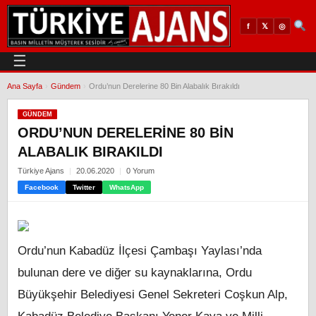
𝕏
◎
f
☰
Ana Sayfa
›
Gündem
›
Ordu’nun Derelerine 80 Bin Alabalık Bırakıldı
GÜNDEM
ORDU’NUN DERELERINE 80 BIN
ALABALIK BIRAKILDI
Türkiye Ajans
20.06.2020
0 Yorum
Facebook
Twitter
WhatsApp
Ordu’nun Kabadüz İlçesi Çambaşı Yaylası’nda
bulunan dere ve diğer su kaynaklarına, Ordu
Büyükşehir Belediyesi Genel Sekreteri Coşkun Alp,