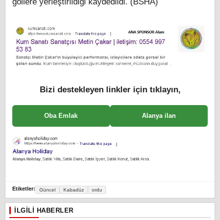
göllere yerleştirildiği kaydedildi. (BSHA)
Bizi destekleyen linkler için tıklayın,
Oba Emlak
Alanya ilan
Etiketler:
Güncel
Kabadüz
ordu
İLGILI HABERLER