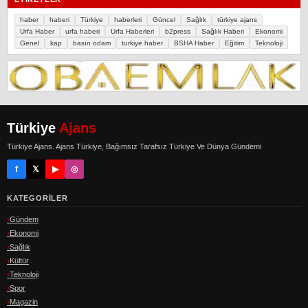
haber
haberi
Türkiye
haberleri
Güncel
Sağlık
türkiye ajans
Urfa Haber
urfa haberi
Urfa Haberleri
b2press
Sağlık Haberi
Ekonomi
Genel
kap
basın odam
turkiye haber
BSHA Haber
Eğitim
Teknoloji
Türkiye
Ajans
Türkiye Ajans. Ajans Türkiye, Bağımsız Tarafsız Türkiye Ve Dünya Gündemi
f
𝕏
▶
◎
KATEGORILER
Gündem
Ekonomi
Sağlık
Kültür
Teknoloji
Spor
Magazin