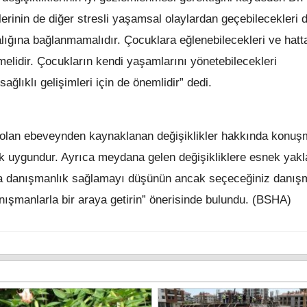
lerinin de diğer stresli yaşamsal olaylardan geçebilecekleri 
lığına bağlanmamalıdır. Çocuklara eğlenebilecekleri ve hatt
elidir. Çocukların kendi yaşamlarını yönetebilecekleri
sağlıklı gelişimleri için de önemlidir” dedi.
ığı olan ebeveynden kaynaklanan değişiklikler hakkında konu
pmak uygundur. Ayrıca meydana gelen değişikliklere esnek yak
za danışmanlık sağlamayı düşünün ancak seçeceğiniz danış
nışmanlarla bir araya getirin” önerisinde bulundu. (BSHA)