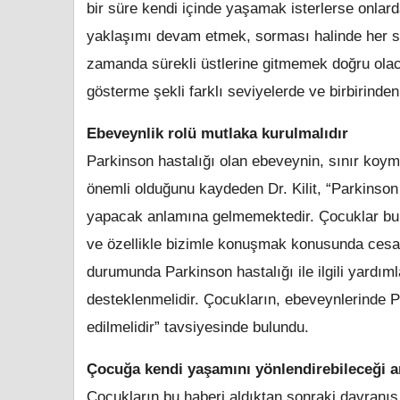
bir süre kendi içinde yaşamak isterlerse onlar
yaklaşımı devam etmek, sorması halinde her so
zamanda sürekli üstlerine gitmemek doğru olac
gösterme şekli farklı seviyelerde ve birbirinden 
Ebeveynlik rolü mutlaka kurulmalıdır
Parkinson hastalığı olan ebeveynin, sınır koym
önemli olduğunu kaydeden Dr. Kilit, “Parkinson
yapacak anlamına gelmemektedir. Çocuklar bu ko
ve özellikle bizimle konuşmak konusunda cesare
durumunda Parkinson hastalığı ile ilgili yardı
desteklenmelidir. Çocukların, ebeveynlerinde P
edilmelidir” tavsiyesinde bulundu.
Çocuğa kendi yaşamını yönlendirebileceği an
Çocukların bu haberi aldıktan sonraki davranış d