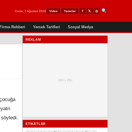
𝕏
◎
f
Cuma, 7 Ağustos 2026
Video
Yazarlar
Firma Rehberi
Yemek Tarifleri
Sosyal Medya
REKLAM
300 × 250
 çocuğa
yatri
 söyledi.
ETIKETLER