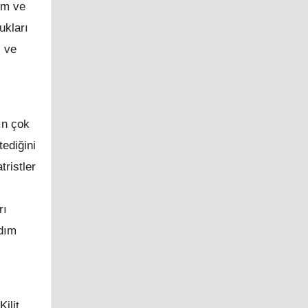
um ve
ukları
ı ve
ın çok
ediğini
ristler
rı
rdım
ilit,