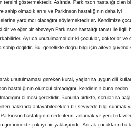
tersini göstermektedir. Aslında, Parkinson hastalığı olan bi
ye sahip olmadıklarını ve Parkinson hastalığının daha iyi
melerine yardımcı olacağını söylemektedirler. Kendimize çoc
dir ve eğer bir ebeveyn Parkinson hastalığı tanısı ile ilgili 
abilirler. Ayrıca unutulmamalıdır ki çocuklar, doktorlar ve 
a sahip değildir. Bu, genellikle doğru bilgi için aileye güvendik
arak unutulmaması gereken kural, yaşlarına uygun dili kulla
son hastalığının ölümcül olmadığını, kendisinin buna neden
madığını bilmesi gereklidir. Bununla birlikte, sorularına bağl
leri hakkında anlayabilecekleri bir seviyede bilgi sunmak ya
 Parkinson hastalığının nedenlerini anlamak ve yeni tedavile
lu görünmekte çok iyi bir yaklaşımdır. Ancak çocukların bu