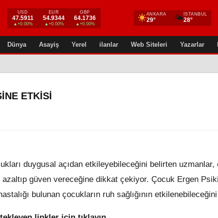
USD
EUR
GBP
ANKARA
İSTANBUL
🌤
47.5911
54.9344
64.1736
29°
28°
▲+0.00%
▲+0.00%
▲+0.00%
Dünya
Asayiş
Yerel
ilanlar
Web Siteleri
Yazarlar
INE ETKISI
ukları duygusal açıdan etkileyebileceğini belirten uzmanlar,
ı azaltıp güven vereceğine dikkat çekiyor. Çocuk Ergen Psiki
astalığı bulunan çocukların ruh sağlığının etkilenebileceğini
tekleyen linkler için tıklayın,