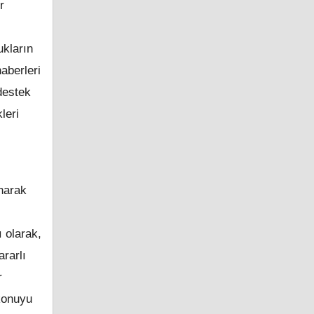
r
ukların
haberleri
destek
leri
narak
ı olarak,
rarlı
r
 konuyu