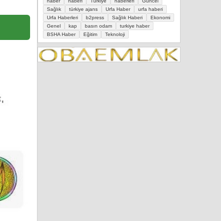
haber
haberi
Türkiye
haberleri
Güncel
Sağlık
türkiye ajans
Urfa Haber
urfa haberi
Urfa Haberleri
b2press
Sağlık Haberi
Ekonomi
Genel
kap
basın odam
turkiye haber
BSHA Haber
Eğitim
Teknoloji