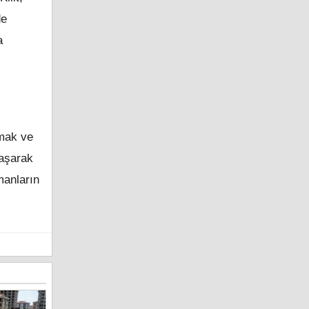
de
a
şmak ve
laşarak
manların