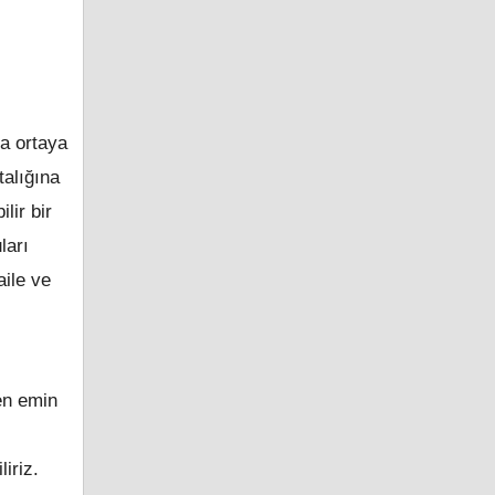
a ortaya
talığına
lir bir
ları
aile ve
en emin
iriz.