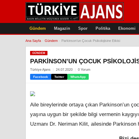
Gündem
Magazin
Spor
Politika
Ekonomi
Ana Sayfa
›
Gündem
›
Parkinson’un Çocuk Psikolojisine Etkisi
GÜNDEM
PARKINSON’UN ÇOCUK PSIKOLOJIS
Türkiye Ajans
24.07.2020
0 Yorum
Facebook
Twitter
WhatsApp
Aile bireylerinde ortaya çıkan Parkinson’un çoc
yaşına uygun bir şekilde bilgi vermenin kaygıy
Uzmanı Dr. Neriman Kilit, ailesinde Parkinson h
Bizi des