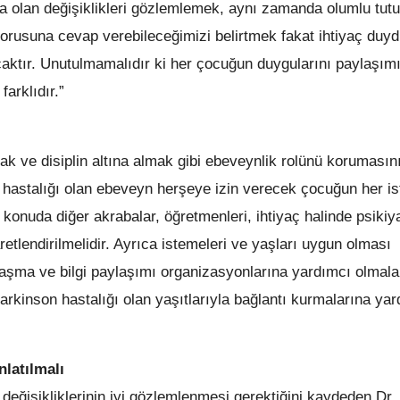
da olan değişiklikleri gözlemlemek, aynı zamanda olumlu tut
rusuna cevap verebileceğimizi belirtmek fakat ihtiyaç duyd
aktır. Unutulmamalıdır ki her çocuğun duygularını paylaşım
farklıdır.”
ak ve disiplin altına almak gibi ebeveynlik rolünü korumasın
 hastalığı olan ebeveyn herşeye izin verecek çocuğun her ist
nuda diğer akrabalar, öğretmenleri, ihtiyaç halinde psikiyat
tlendirilmelidir. Ayrıca istemeleri ve yaşları uygun olması
mlaşma ve bilgi paylaşımı organizasyonlarına yardımcı olmala
arkinson hastalığı olan yaşıtlarıyla bağlantı kurmalarına ya
latılmalı
eğişikliklerinin iyi gözlemlenmesi gerektiğini kaydeden Dr. K