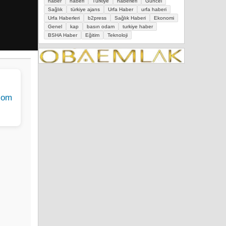
haber
haberi
Türkiye
haberleri
Güncel
Sağlık
türkiye ajans
Urfa Haber
urfa haberi
Urfa Haberleri
b2press
Sağlık Haberi
Ekonomi
Genel
kap
basın odam
turkiye haber
BSHA Haber
Eğitim
Teknoloji
com