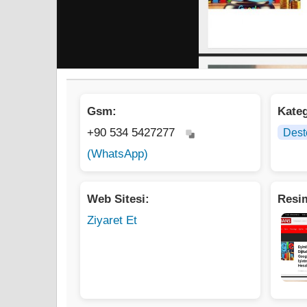
Gsm:
Kateg
+90 534 5427277
Dest
(WhatsApp)
Web Sitesi:
Resim
Ziyaret Et