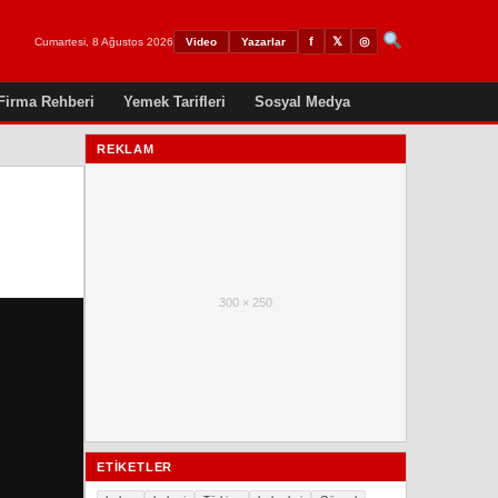
𝕏
◎
f
Cumartesi, 8 Ağustos 2026
Video
Yazarlar
Firma Rehberi
Yemek Tarifleri
Sosyal Medya
REKLAM
300 × 250
ETIKETLER