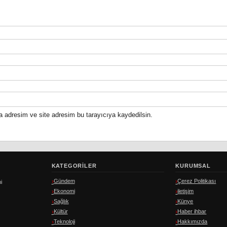
a adresim ve site adresim bu tarayıcıya kaydedilsin.
KATEGORILER
KURUMSAL
Gündem
Çerez Politikası
i
Ekonomi
iletişim
Sağlık
Künye
Kültür
Haber ihbar
Teknoloji
Hakkımızda