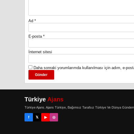
Ad
*
E-posta
*
İnternet sitesi
Daha sonraki yorumlarımda kullanılması için adım, e-post
Türkiye
Ajans
Türkiye Ajans. Ajans Türkiye, Bağımsız Tarafsız Türkiye Ve Dünya Gündem
f
𝕏
▶
◎