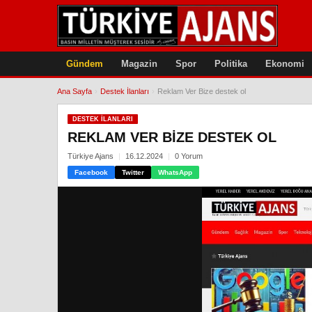
Gündem
Magazin
Spor
Politika
Ekonomi
Ana Sayfa
›
Destek İlanları
›
Reklam Ver Bize destek ol
DESTEK İLANLARI
REKLAM VER BIZE DESTEK OL
Türkiye Ajans
16.12.2024
0 Yorum
Facebook
Twitter
WhatsApp