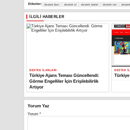
Etiketler:
destek ilanı
destek ol
destek talebi
destek ver
destek
İLGILI HABERLER
DESTEK İLANLARI
DESTEK İ
Türkiye Ajans Teması Güncellendi:
Türkiye
Görme Engelliler İçin Erişilebilirlik
Artıyor
Yorum Yaz
Yorum
*