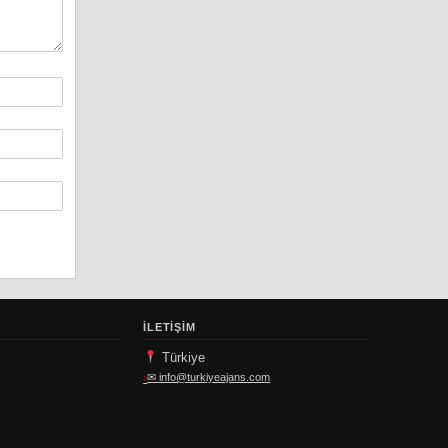
İLETIŞIM
Türkiye
✉
info@turkiyeajans.com