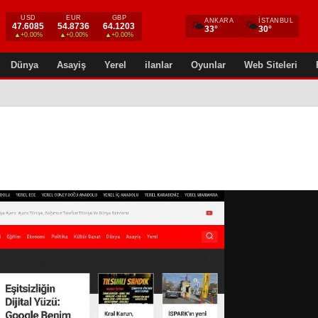
USD
EUR
GBP
ANKARA
İSTANBUL
🌤
🌤
47.6085
54.8736
64.1203
33°
30°
▲+0.00%
▲+0.00%
▲+0.00%
Dünya
Asayiş
Yerel
ilanlar
Oyunlar
Web Siteleri