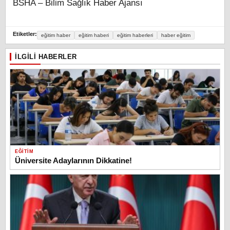
BSHA – Bilim Sağlık Haber Ajansı
Etiketler:
eğitim haber
eğitim haberi
eğitim haberleri
haber eğitim
İLGILI HABERLER
EĞITIM
Üniversite Adaylarının Dikkatine!