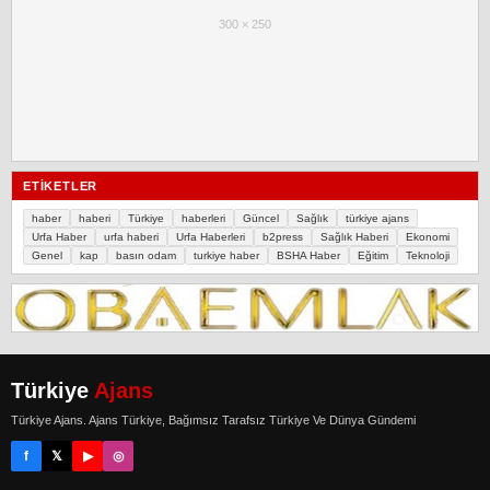
300 × 250
ETIKETLER
haber
haberi
Türkiye
haberleri
Güncel
Sağlık
türkiye ajans
Urfa Haber
urfa haberi
Urfa Haberleri
b2press
Sağlık Haberi
Ekonomi
Genel
kap
basın odam
turkiye haber
BSHA Haber
Eğitim
Teknoloji
Türkiye
Ajans
Türkiye Ajans. Ajans Türkiye, Bağımsız Tarafsız Türkiye Ve Dünya Gündemi
f
𝕏
▶
◎