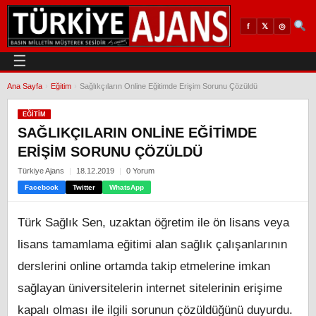
𝕏
◎
f
☰
Ana Sayfa
›
Eğitim
›
Sağlıkçıların Online Eğitimde Erişim Sorunu Çözüldü
EĞITIM
SAĞLIKÇILARIN ONLINE EĞITIMDE
ERIŞIM SORUNU ÇÖZÜLDÜ
Türkiye Ajans
18.12.2019
0 Yorum
Facebook
Twitter
WhatsApp
Türk Sağlık Sen, uzaktan öğretim ile ön lisans veya
lisans tamamlama eğitimi alan sağlık çalışanlarının
derslerini online ortamda takip etmelerine imkan
sağlayan üniversitelerin internet sitelerinin erişime
kapalı olması ile ilgili sorunun çözüldüğünü duyurdu.