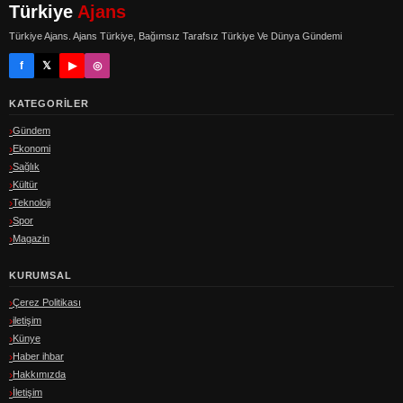
Türkiye
Ajans
Türkiye Ajans. Ajans Türkiye, Bağımsız Tarafsız Türkiye Ve Dünya Gündemi
f
𝕏
▶
◎
KATEGORILER
Gündem
Ekonomi
Sağlık
Kültür
Teknoloji
Spor
Magazin
KURUMSAL
Çerez Politikası
iletişim
Künye
Haber ihbar
Hakkımızda
İletişim