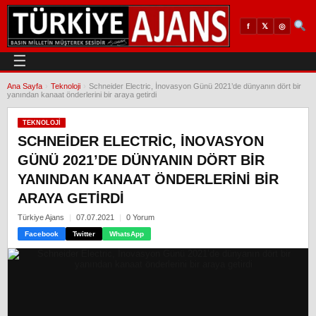
𝕏
◎
f
☰
Ana Sayfa
›
Teknoloji
›
Schneider Electric, İnovasyon Günü 2021’de dünyanın dört bir
yanından kanaat önderlerini bir araya getirdi
TEKNOLOJI
SCHNEIDER ELECTRIC, İNOVASYON
GÜNÜ 2021’DE DÜNYANIN DÖRT BIR
YANINDAN KANAAT ÖNDERLERINI BIR
ARAYA GETIRDI
Türkiye Ajans
07.07.2021
0 Yorum
Facebook
Twitter
WhatsApp