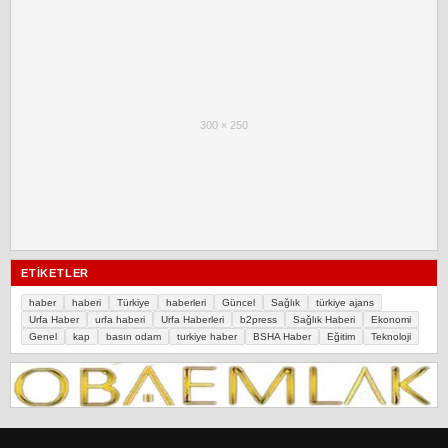
300 × 250
ETIKETLER
haber
haberi
Türkiye
haberleri
Güncel
Sağlık
türkiye ajans
Urfa Haber
urfa haberi
Urfa Haberleri
b2press
Sağlık Haberi
Ekonomi
Genel
kap
basın odam
turkiye haber
BSHA Haber
Eğitim
Teknoloji