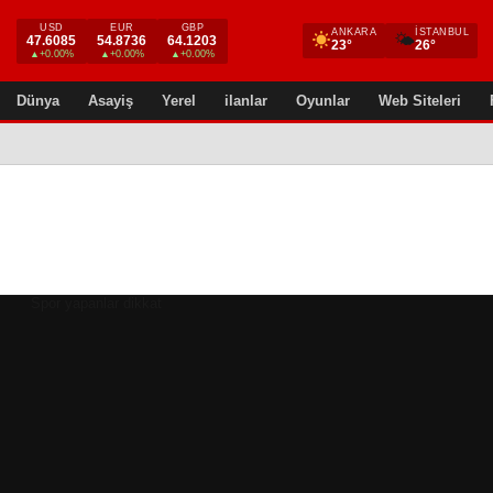
USD
EUR
GBP
ANKARA
İSTANBUL
🌤
47.6085
54.8736
64.1203
23°
26°
▲+0.00%
▲+0.00%
▲+0.00%
Dünya
Asayiş
Yerel
ilanlar
Oyunlar
Web Siteleri