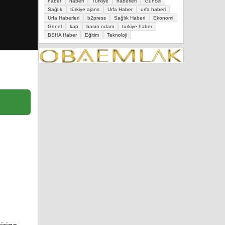
haber
haberi
Türkiye
haberleri
Güncel
Sağlık
türkiye ajans
Urfa Haber
urfa haberi
Urfa Haberleri
b2press
Sağlık Haberi
Ekonomi
Genel
kap
basın odam
turkiye haber
BSHA Haber
Eğitim
Teknoloji