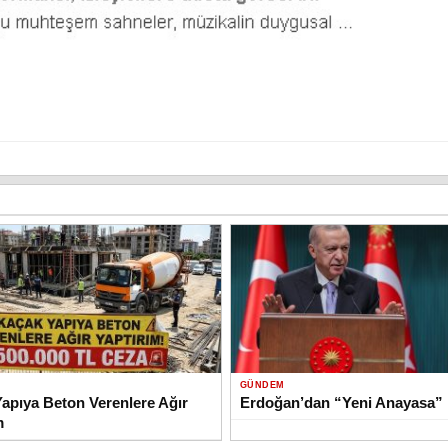
GÜNDEM
apıya Beton Verenlere Ağır
Erdoğan’dan “Yeni Anayasa” 
m