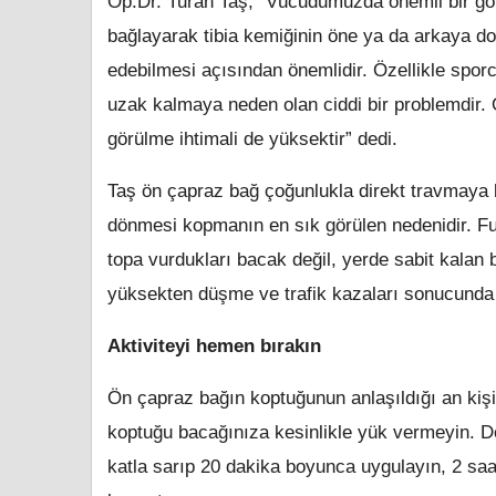
Op.Dr. Turan Taş, “Vücudumuzda önemli bir göre
bağlayarak tibia kemiğinin öne ya da arkaya doğr
edebilmesi açısından önemlidir. Özellikle spo
uzak kalmaya neden olan ciddi bir problemdir
görülme ihtimali de yüksektir” dedi.
Taş ön çapraz bağ çoğunlukla direkt travmaya 
dönmesi kopmanın en sık görülen nedenidir. Fu
topa vurdukları bacak değil, yerde sabit kala
yüksekten düşme ve trafik kazaları sonucunda 
Aktiviteyi hemen bırakın
Ön çapraz bağın koptuğunun anlaşıldığı an kişi
koptuğu bacağınıza kesinlikle yük vermeyin. D
katla sarıp 20 dakika boyunca uygulayın, 2 saat