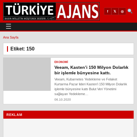
𝕏
◎
f
☰
Ana Sayfa
Etiket: 150
EKONOMI
Veeam, Kasten’i 150 Milyon Dolarlık
bir işlemle bünyesine kattı.
Veeam, Kubarnetes Yedekleme ve Felaket
Kurtarma Pazar lideri Kasten’i 150 Milyon Dolarlık
işlemle bünyesine kattı Bulut Veri Yönetimi
sağlayan Yedekleme…
06.10.2020
REKLAM