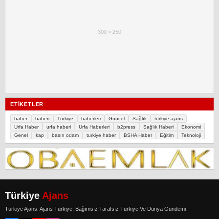
300 × 250
ETIKETLER
haber
haberi
Türkiye
haberleri
Güncel
Sağlık
türkiye ajans
Urfa Haber
urfa haberi
Urfa Haberleri
b2press
Sağlık Haberi
Ekonomi
Genel
kap
basın odam
turkiye haber
BSHA Haber
Eğitim
Teknoloji
Türkiye
Ajans
Türkiye Ajans. Ajans Türkiye, Bağımsız Tarafsız Türkiye Ve Dünya Gündemi