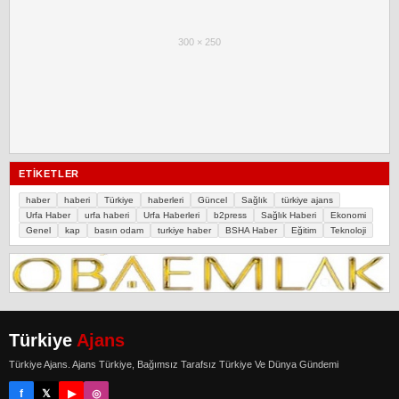
300 × 250
ETIKETLER
haber
haberi
Türkiye
haberleri
Güncel
Sağlık
türkiye ajans
Urfa Haber
urfa haberi
Urfa Haberleri
b2press
Sağlık Haberi
Ekonomi
Genel
kap
basın odam
turkiye haber
BSHA Haber
Eğitim
Teknoloji
Türkiye
Ajans
Türkiye Ajans. Ajans Türkiye, Bağımsız Tarafsız Türkiye Ve Dünya Gündemi
f
𝕏
▶
◎