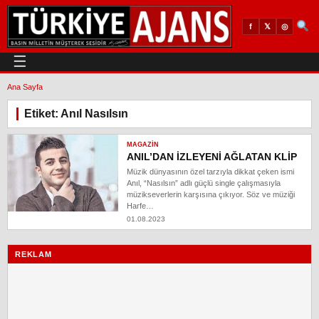
𝕏
◎
f
☰
Ana Sayfa
Etiket: Anıl Nasılsın
MAGAZIN
ANIL’DAN İZLEYENİ AĞLATAN KLİP
Müzik dünyasının özel tarzıyla dikkat çeken ismi
Anıl, “Nasılsın” adlı güçlü single çalışmasıyla
müzikseverlerin karşısına çıkıyor. Söz ve müziği
Harfe…
01.08.2023
REKLAM