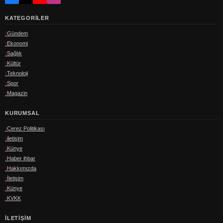
KATEGORILER
Gündem
Ekonomi
Sağlık
Kültür
Teknoloji
Spor
Magazin
KURUMSAL
Çerez Politikası
iletişim
Künye
Haber ihbar
Hakkımızda
İletişim
Künye
KVKK
İLETIŞIM