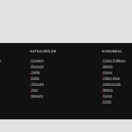
KATEGORILER
KURUMSAL
Gündem
Çerez Politikası
i
Ekonomi
iletişim
Sağlık
Künye
Kültür
Haber ihbar
Teknoloji
Hakkımızda
Spor
İletişim
Magazin
Künye
KVKK