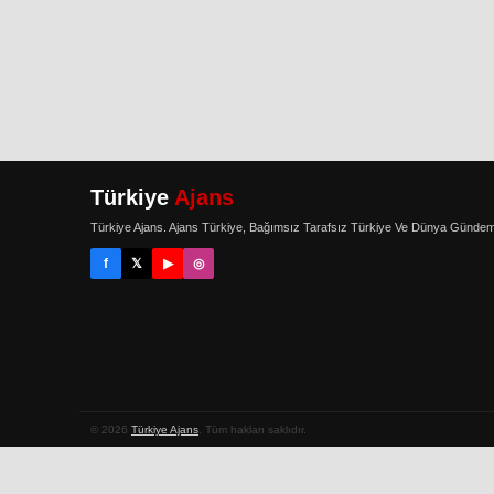
Türkiye
Ajans
Türkiye Ajans. Ajans Türkiye, Bağımsız Tarafsız Türkiye Ve Dünya Gündem
f
𝕏
▶
◎
© 2026
Türkiye Ajans
. Tüm hakları saklıdır.