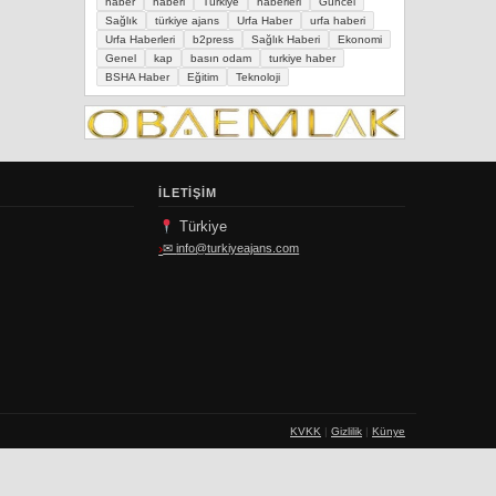
haber
haberi
Türkiye
haberleri
Güncel
Sağlık
türkiye ajans
Urfa Haber
urfa haberi
Urfa Haberleri
b2press
Sağlık Haberi
Ekonomi
Genel
kap
basın odam
turkiye haber
BSHA Haber
Eğitim
Teknoloji
İLETIŞIM
Türkiye
✉
info@turkiyeajans.com
KVKK
|
Gizlilik
|
Künye