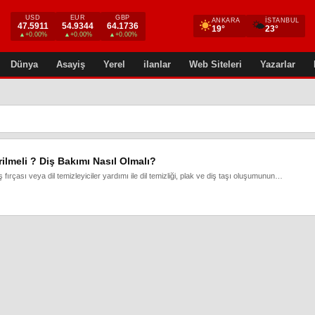
USD
EUR
GBP
ANKARA
İSTANBUL
🌤
47.5911
54.9344
64.1736
19°
23°
▲+0.00%
▲+0.00%
▲+0.00%
Dünya
Asayiş
Yerel
ilanlar
Web Siteleri
Yazarlar
ilmeli ? Diş Bakımı Nasıl Olmalı?
fırçası veya dil temizleyiciler yardımı ile dil temizliği, plak ve diş taşı oluşumunun…