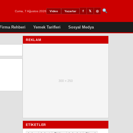
𝕏
◎
f
Cuma, 7 Ağustos 2026
Video
Yazarlar
Firma Rehberi
Yemek Tarifleri
Sosyal Medya
REKLAM
300 × 250
ETIKETLER