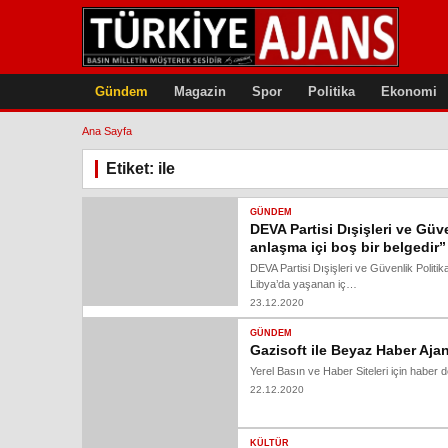
Gündem
Magazin
Spor
Politika
Ekonomi
Ana Sayfa
Etiket: ile
GÜNDEM
DEVA Partisi Dışişleri ve Güv
anlaşma içi boş bir belgedir”
DEVA Partisi Dışişleri ve Güvenlik Politi
Libya’da yaşanan iç…
23.12.2020
GÜNDEM
Gazisoft ile Beyaz Haber Aja
Yerel Basın ve Haber Siteleri için haber
22.12.2020
KÜLTÜR