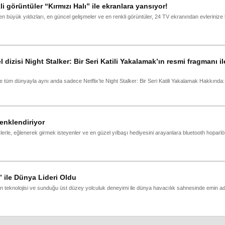
görüntüler “Kırmızı Halı” ile ekranlara yansıyor!
 en büyük yıldızları, en güncel gelişmeler ve en renkli görüntüler, 24 TV ekranından evlerini
l dizisi Night Stalker: Bir Seri Katili Yakalamak’ın resmi fragmanı il
e tüm dünyayla aynı anda sadece Netflix’te Night Stalker: Bir Seri Katili Yakalamak Hakkında:
enklendiriyor
klerle, eğlenerek girmek isteyenler ve en güzel yılbaşı hediyesini arayanlara bluetooth hoparlö
” ile Dünya Lideri Oldu
tün teknolojisi ve sunduğu üst düzey yolculuk deneyimi ile dünya havacılık sahnesinde emin ad