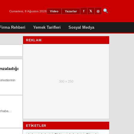
𝕏
◎
f
Cumartesi, 8 Ağustos 2026
Video
Yazarlar
Firma Rehberi
Yemek Tarifleri
Sosyal Medya
REKLAM
imzaladığı
rketlerinin
300 × 250
 merhaba…
ETIKETLER