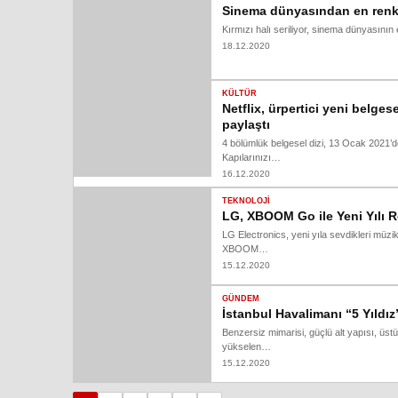
Sinema dünyasından en renkli 
Kırmızı halı seriliyor, sinema dünyasının
18.12.2020
KÜLTÜR
Netflix, ürpertici yeni belgese
paylaştı
4 bölümlük belgesel dizi, 13 Ocak 2021’d
Kapılarınızı…
16.12.2020
TEKNOLOJI
LG, XBOOM Go ile Yeni Yılı R
LG Electronics, yeni yıla sevdikleri müzi
XBOOM…
15.12.2020
GÜNDEM
İstanbul Havalimanı “5 Yıldız
Benzersiz mimarisi, güçlü alt yapısı, üs
yükselen…
15.12.2020