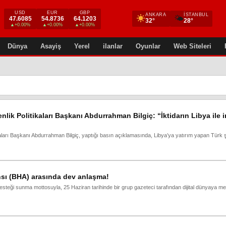
USD
EUR
GBP
ANKARA
İSTANBUL
🌤
47.6085
54.8736
64.1203
32°
28°
▲+0.00%
▲+0.00%
▲+0.00%
Dünya
Asayiş
Yerel
ilanlar
Oyunlar
Web Siteleri
enlik Politikaları Başkanı Abdurrahman Bilgiç: “İktidarın Libya ile 
kaları Başkanı Abdurrahman Bilgiç, yaptığı basın açıklamasında, Libya’ya yatırım yapan Türk şi
nsı (BHA) arasında dev anlaşma!
 desteği sunma mottosuyla, 25 Haziran tarihinde bir grup gazeteci tarafından dijital dünyaya