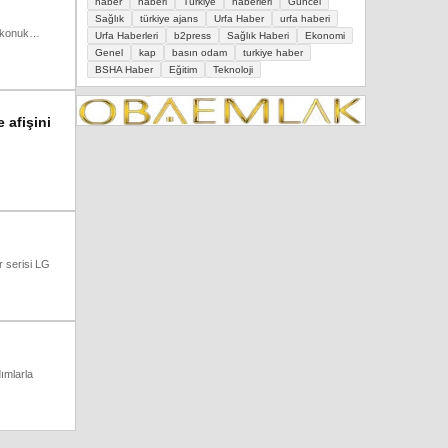
haber
haberi
Türkiye
haberleri
Güncel
Sağlık
türkiye ajans
Urfa Haber
urfa haberi
ze konuk…
Urfa Haberleri
b2press
Sağlık Haberi
Ekonomi
Genel
kap
basın odam
turkiye haber
BSHA Haber
Eğitim
Teknoloji
e afişini
r serisi LG
ımlarla