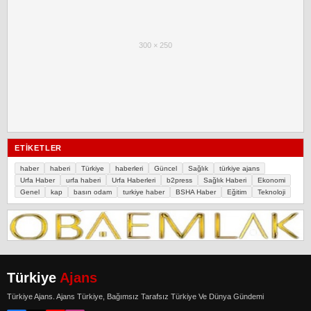
300 × 250
ETIKETLER
haber
haberi
Türkiye
haberleri
Güncel
Sağlık
türkiye ajans
Urfa Haber
urfa haberi
Urfa Haberleri
b2press
Sağlık Haberi
Ekonomi
Genel
kap
basın odam
turkiye haber
BSHA Haber
Eğitim
Teknoloji
Türkiye
Ajans
Türkiye Ajans. Ajans Türkiye, Bağımsız Tarafsız Türkiye Ve Dünya Gündemi