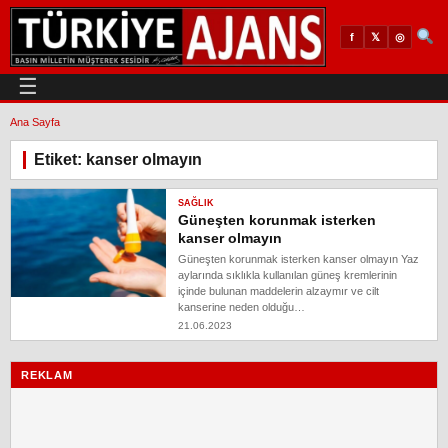
𝕏
◎
f
☰
Ana Sayfa
Etiket: kanser olmayın
SAĞLIK
Güneşten korunmak isterken
kanser olmayın
Güneşten korunmak isterken kanser olmayın Yaz
aylarında sıklıkla kullanılan güneş kremlerinin
içinde bulunan maddelerin alzaymır ve cilt
kanserine neden olduğu…
21.06.2023
REKLAM