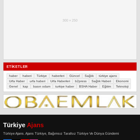
300 × 250
ETIKETLER
haber
haberi
Türkiye
haberleri
Güncel
Sağlık
türkiye ajans
Urfa Haber
urfa haberi
Urfa Haberleri
b2press
Sağlık Haberi
Ekonomi
Genel
kap
basın odam
turkiye haber
BSHA Haber
Eğitim
Teknoloji
Türkiye
Ajans
Türkiye Ajans. Ajans Türkiye, Bağımsız Tarafsız Türkiye Ve Dünya Gündemi