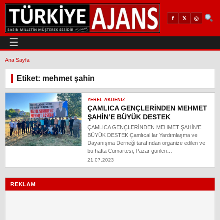
𝕏
◎
f
☰
Ana Sayfa
Etiket: mehmet şahin
YEREL AKDENIZ
ÇAMLICA GENÇLERİNDEN MEHMET
ŞAHİN’E BÜYÜK DESTEK
ÇAMLICA GENÇLERİNDEN MEHMET ŞAHİN’E
BÜYÜK DESTEK Çamlıcalılar Yardımlaşma ve
Dayanışma Derneği tarafından organize edilen ve
bu hafta Cumartesi, Pazar günleri…
21.07.2023
REKLAM