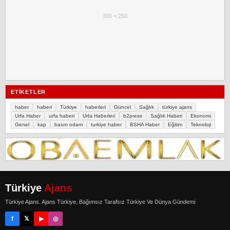
300 × 250
ETIKETLER
haber
haberi
Türkiye
haberleri
Güncel
Sağlık
türkiye ajans
Urfa Haber
urfa haberi
Urfa Haberleri
b2press
Sağlık Haberi
Ekonomi
Genel
kap
basın odam
turkiye haber
BSHA Haber
Eğitim
Teknoloji
Türkiye
Ajans
Türkiye Ajans. Ajans Türkiye, Bağımsız Tarafsız Türkiye Ve Dünya Gündemi
f
𝕏
▶
◎