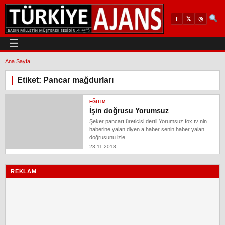
𝕏
◎
f
☰
Ana Sayfa
Etiket: Pancar mağdurları
EĞITIM
İşin doğrusu Yorumsuz
Şeker pancarı üreticisi dertli Yorumsuz fox tv nin
haberine yalan diyen a haber senin haber yalan
doğrusunu izle
23.11.2018
REKLAM