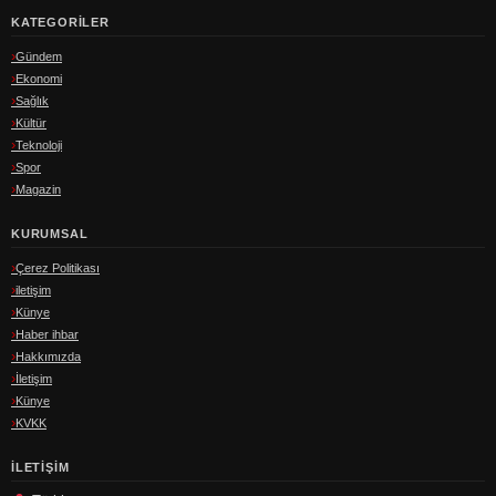
KATEGORILER
Gündem
Ekonomi
Sağlık
Kültür
Teknoloji
Spor
Magazin
KURUMSAL
Çerez Politikası
iletişim
Künye
Haber ihbar
Hakkımızda
İletişim
Künye
KVKK
İLETIŞIM