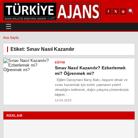
𝕏
◎
f
☰
Ana Sayfa
Etiket: Sınav Nasıl Kazanılır
EĞITIM
Sınav Nasıl Kazanılır? Ezberlemek
mi? Öğrenmek mi?
Eğitim Danışmanı Barış Balcı, başarılı olmak ve
sınav kazanmak için ezber yapmanın yeterli
olmadığını belirterek, doğru çalışma yöntemleriyle
bilginin…
14.04.2023
REKLAM