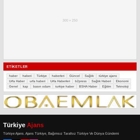
300 × 250
ETIKETLER
haber
haberi
Türkiye
haberleri
Güncel
Sağlık
türkiye ajans
Urfa Haber
urfa haberi
Urfa Haberleri
b2press
Sağlık Haberi
Ekonomi
Genel
kap
basın odam
turkiye haber
BSHA Haber
Eğitim
Teknoloji
Türkiye
Ajans
Türkiye Ajans. Ajans Türkiye, Bağımsız Tarafsız Türkiye Ve Dünya Gündemi