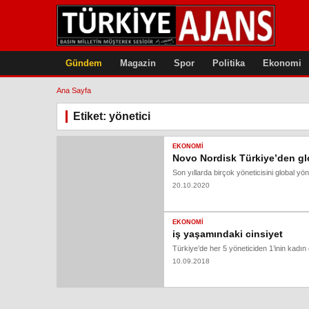
Gündem
Magazin
Spor
Politika
Ekonomi
Ana Sayfa
Etiket: yönetici
EKONOMI
Novo Nordisk Türkiye’den glo
Son yıllarda birçok yöneticisini global 
20.10.2020
EKONOMI
iş yaşamındaki cinsiyet
Türkiye’de her 5 yöneticiden 1’inin kadın
10.09.2018