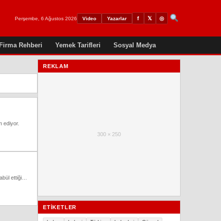
𝕏
◎
f
Perşembe, 6 Ağustos 2026
Video
Yazarlar
Firma Rehberi
Yemek Tarifleri
Sosyal Medya
REKLAM
m ediyor.
300 × 250
abül ettiği…
ETIKETLER