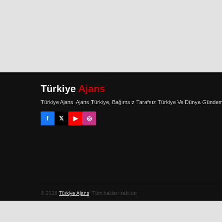
Türkiye
Ajans
Türkiye Ajans. Ajans Türkiye, Bağımsız Tarafsız Türkiye Ve Dünya Gündem
f
𝕏
▶
◎
© 2026
Türkiye Ajans
. Tüm hakları saklıdır.