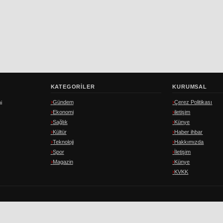
KATEGORILER
KURUMSAL
Gündem
Çerez Politikası
i
Ekonomi
iletişim
Sağlık
Künye
Kültür
Haber ihbar
Teknoloji
Hakkımızda
Spor
İletişim
Magazin
Künye
KVKK