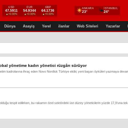
USD
EUR
GBP
ANKARA
İSTANBUL
🌤
47.5911
54.9344
64.1736
23°
24°
▲+0.00%
▲+0.00%
▲+0.00%
Dünya
Asayiş
Yerel
ilanlar
Web Siteleri
Yazarlar
bal yönetime kadın yönetici rüzgârı sürüyor
yönetim kadrolarına ihraç eden Novo Nordisk Türkiye ekibi; yeni başarı öyküleri yazmaya deva
 olduğu tespit edilirken, bu rakamın özel sektördeki üst düzey yöneticilerin yüzde 17,9’una tek