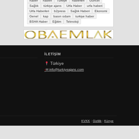
haber
haberi
Türkiye
haberleri
Güncel
Sağlık
türkiye ajans
Urfa Haber
urfa haberi
Urfa Haberleri
b2press
Sağlık Haberi
Ekonomi
Genel
kap
basın odam
turkiye haber
BSHA Haber
Eğitim
Teknoloji
İLETIŞIM
Türkiye
✉
info@turkiyeajans.com
KVKK
|
Gizlilik
|
Künye