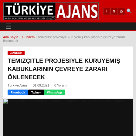
𝕏
◎
f
☰
Ana Sayfa
›
Gündem
›
temizçitle projesiyle kuruyemiş kabuklarının çevreye zararı
önlenecek
GÜNDEM
TEMIZÇITLE PROJESIYLE KURUYEMIŞ
KABUKLARININ ÇEVREYE ZARARI
ÖNLENECEK
Türkiye Ajans
01.09.2021
0 Yorum
Facebook
Twitter
WhatsApp