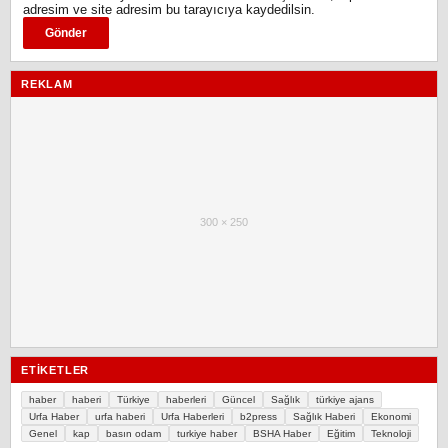
adresim ve site adresim bu tarayıcıya kaydedilsin.
REKLAM
300 × 250
ETIKETLER
haber
haberi
Türkiye
haberleri
Güncel
Sağlık
türkiye ajans
Urfa Haber
urfa haberi
Urfa Haberleri
b2press
Sağlık Haberi
Ekonomi
Genel
kap
basın odam
turkiye haber
BSHA Haber
Eğitim
Teknoloji