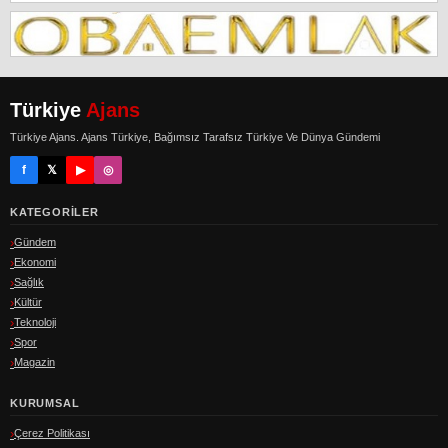
Türkiye
Ajans
Türkiye Ajans. Ajans Türkiye, Bağımsız Tarafsız Türkiye Ve Dünya Gündemi
f
𝕏
▶
◎
KATEGORILER
Gündem
Ekonomi
Sağlık
Kültür
Teknoloji
Spor
Magazin
KURUMSAL
Çerez Politikası