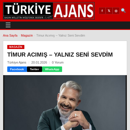
𝕏
◎
f
☰
Ana Sayfa
›
Magazin
›
Timur Acımış – Yalnız Seni Sevdim
MAGAZIN
TIMUR ACIMIŞ – YALNIZ SENI SEVDIM
Türkiye Ajans
20.01.2026
0 Yorum
Facebook
Twitter
WhatsApp