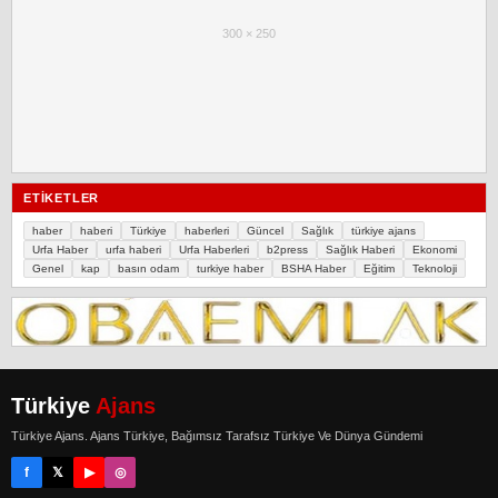
300 × 250
ETIKETLER
haber
haberi
Türkiye
haberleri
Güncel
Sağlık
türkiye ajans
Urfa Haber
urfa haberi
Urfa Haberleri
b2press
Sağlık Haberi
Ekonomi
Genel
kap
basın odam
turkiye haber
BSHA Haber
Eğitim
Teknoloji
Türkiye
Ajans
Türkiye Ajans. Ajans Türkiye, Bağımsız Tarafsız Türkiye Ve Dünya Gündemi
f
𝕏
▶
◎