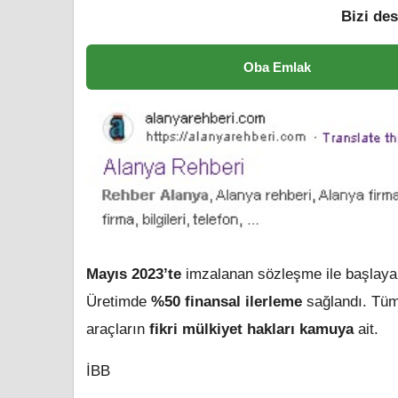
Bizi des
Oba Emlak
Mayıs 2023’te
imzalanan sözleşme ile başlaya
Üretimde
%50 finansal ilerleme
sağlandı. Tüm
araçların
fikri mülkiyet hakları kamuya
ait.
İBB