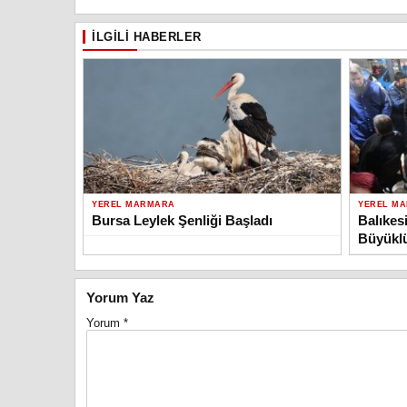
İLGILI HABERLER
YEREL MARMARA
YEREL M
Bursa Leylek Şenliği Başladı
Balıkesi
Büyükl
Yorum Yaz
Yorum
*