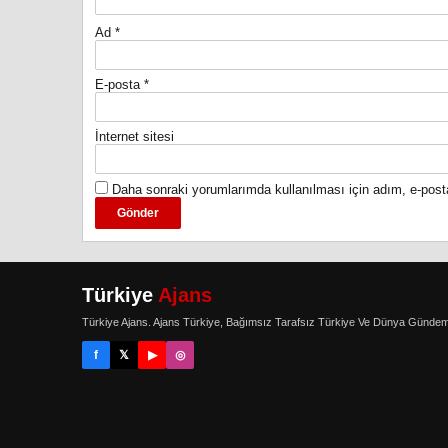
Ad
*
E-posta
*
İnternet sitesi
Daha sonraki yorumlarımda kullanılması için adım, e-post
Türkiye
Ajans
Türkiye Ajans. Ajans Türkiye, Bağımsız Tarafsız Türkiye Ve Dünya Gündem
f
𝕏
▶
◎