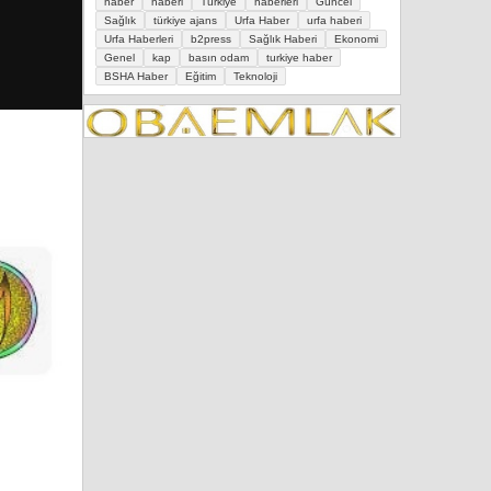
haber
haberi
Türkiye
haberleri
Güncel
Sağlık
türkiye ajans
Urfa Haber
urfa haberi
Urfa Haberleri
b2press
Sağlık Haberi
Ekonomi
Genel
kap
basın odam
turkiye haber
BSHA Haber
Eğitim
Teknoloji