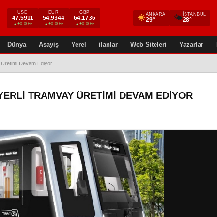
USD
EUR
GBP
ANKARA
İSTANBUL
🌤
47.5911
54.9344
64.1736
29°
28°
▲+0.00%
▲+0.00%
▲+0.00%
Dünya
Asayiş
Yerel
ilanlar
Web Siteleri
Yazarlar
 Üretimi Devam Ediyor
YERLI TRAMVAY ÜRETIMI DEVAM EDIYOR