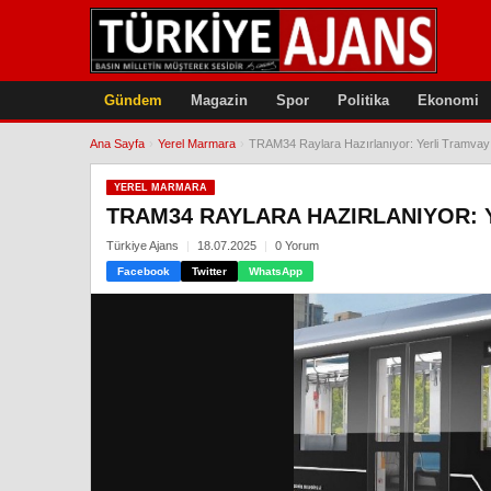
Gündem
Magazin
Spor
Politika
Ekonomi
Ana Sayfa
›
Yerel Marmara
›
TRAM34 Raylara Hazırlanıyor: Yerli Tramvay
YEREL MARMARA
TRAM34 RAYLARA HAZIRLANIYOR: 
Türkiye Ajans
18.07.2025
0 Yorum
Facebook
Twitter
WhatsApp