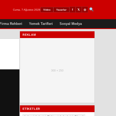
𝕏
◎
f
Cuma, 7 Ağustos 2026
Video
Yazarlar
Firma Rehberi
Yemek Tarifleri
Sosyal Medya
REKLAM
300 × 250
ETIKETLER