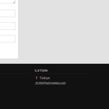
İLETIŞIM
Türkiye
✉
info@turkiyeajans.com