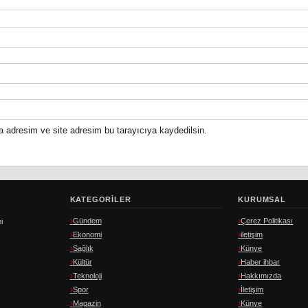
a adresim ve site adresim bu tarayıcıya kaydedilsin.
KATEGORILER
KURUMSAL
Gündem
Çerez Politikası
i
Ekonomi
iletişim
Sağlık
Künye
Kültür
Haber ihbar
Teknoloji
Hakkımızda
Spor
İletişim
Magazin
Künye