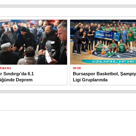
ARMARA
SPOR
r Sındırgı’da 6.1
Bursaspor Basketbol, Şampiy
üğünde Deprem
Ligi Gruplarında