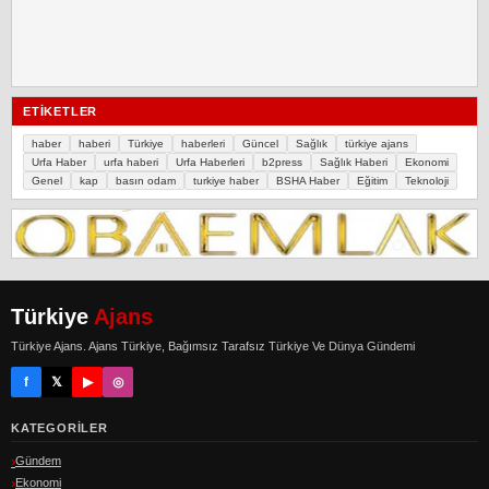
ETIKETLER
haber
haberi
Türkiye
haberleri
Güncel
Sağlık
türkiye ajans
Urfa Haber
urfa haberi
Urfa Haberleri
b2press
Sağlık Haberi
Ekonomi
Genel
kap
basın odam
turkiye haber
BSHA Haber
Eğitim
Teknoloji
Türkiye
Ajans
Türkiye Ajans. Ajans Türkiye, Bağımsız Tarafsız Türkiye Ve Dünya Gündemi
f
𝕏
▶
◎
KATEGORILER
Gündem
Ekonomi