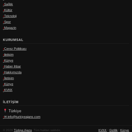
Sağlık
Kültür
Teknoloji
Spor
Magazin
KURUMSAL
Çerez Politikası
iletişim
Künye
Haber ihbar
Hakkımızda
İletişim
Künye
KVKK
İLETIŞIM
Türkiye
✉
info@turkiyeajans.com
© 2026
Türkiye Ajans
. Tüm hakları saklıdır.
KVKK
|
Gizlilik
|
Künye