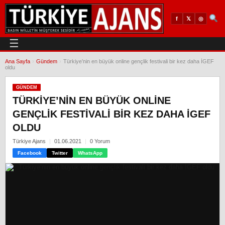
𝕏
◎
f
☰
Ana Sayfa
›
Gündem
›
Türkiye’nin en büyük online gençlik festivali bir kez daha İGEF
oldu
GÜNDEM
TÜRKIYE’NIN EN BÜYÜK ONLINE
GENÇLIK FESTIVALI BIR KEZ DAHA İGEF
OLDU
Türkiye Ajans
01.06.2021
0 Yorum
Facebook
Twitter
WhatsApp