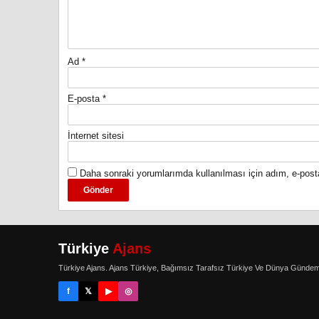
Ad
*
E-posta
*
İnternet sitesi
Daha sonraki yorumlarımda kullanılması için adım, e-post
Türkiye
Ajans
Türkiye Ajans. Ajans Türkiye, Bağımsız Tarafsız Türkiye Ve Dünya Gündem
f
𝕏
▶
◎