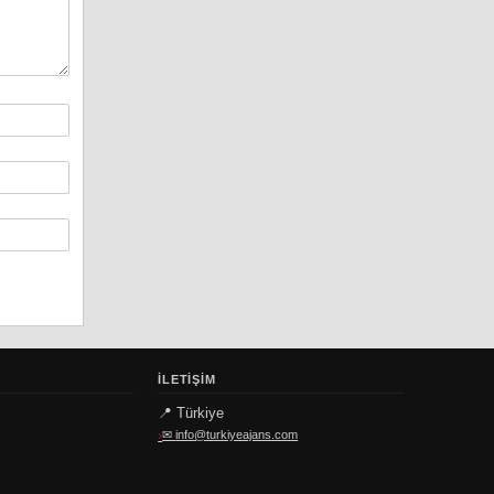
İLETIŞIM
📍 Türkiye
✉
info@turkiyeajans.com