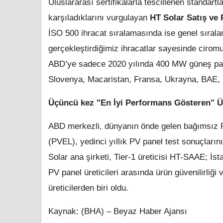
Uluslararası sertifikalarla tescillenen standartla
karşıladıklarını vurgulayan
HT Solar Satış ve
İSO 500 ihracat sıralamasında ise genel sıral
gerçekleştirdiğimiz ihracatlar sayesinde cirom
ABD’ye sadece 2020 yılında 400 MW güneş paneli
Slovenya, Macaristan, Fransa, Ukrayna, BAE, S
Üçüncü kez "En İyi Performans Gösteren" Ür
ABD merkezli, dünyanın önde gelen bağımsız PV
(PVEL), yedinci yıllık PV panel test sonuçların
Solar ana şirketi, Tier-1 üreticisi HT-SAAE; İst
PV panel üreticileri arasında ürün güvenilirli
üreticilerden biri oldu.
Kaynak: (BHA) – Beyaz Haber Ajansı