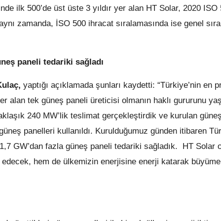
inde ilk 500’de üst üste 3 yıldır yer alan HT Solar, 2020 ISO
r aynı zamanda, İSO 500 ihracat sıralamasında ise genel sır
eş paneli tedariki sağladı
Kulaç,
yaptığı açıklamada şunları kaydetti: “Türkiye’nin en pre
yer alan tek güneş paneli üreticisi olmanın haklı gururunu ya
aklaşık 240 MW’lik teslimat gerçekleştirdik ve kurulan güneş
 güneş panelleri kullanıldı. Kurulduğumuz günden itibaren Tü
,7 GW’dan fazla güneş paneli tedariki sağladık. HT Solar 
decek, hem de ülkemizin enerjisine enerji katarak büyüme