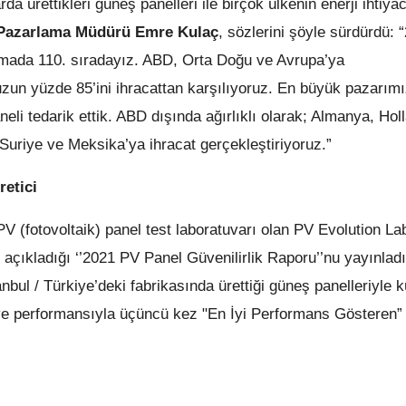
rda ürettikleri güneş panelleri ile birçok ülkenin enerji ihtiyac
 Pazarlama Müdürü Emre Kulaç
, sözlerini şöyle sürdürdü: 
amada 110. sıradayız. ABD, Orta Doğu ve Avrupa’ya
uzun yüzde 85’ini ihracattan karşılıyoruz. En büyük pazarımı
 tedarik ettik. ABD dışında ağırlıklı olarak; Almanya, Hol
uriye ve Meksika’ya ihracat gerçekleştiriyoruz.”
etici
 (fotovoltaik) panel test laboratuvarı olan PV Evolution La
ı açıkladığı ‘’2021 PV Panel Güvenilirlik Raporu’’nu yayınlad
anbul / Türkiye’deki fabrikasında ürettiği güneş panelleriyle 
ği ve performansıyla üçüncü kez "En İyi Performans Gösteren”