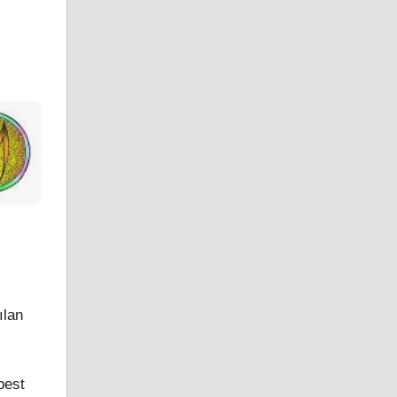
ılan
best