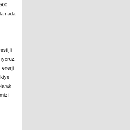
 500
alamada
stijli
şıyoruz.
 enerji
rkiye
olarak
mizi