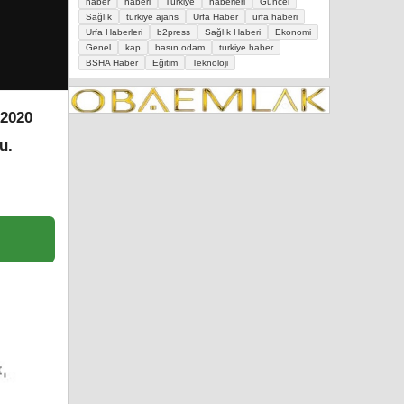
haber
haberi
Türkiye
haberleri
Güncel
Sağlık
türkiye ajans
Urfa Haber
urfa haberi
Urfa Haberleri
b2press
Sağlık Haberi
Ekonomi
Genel
kap
basın odam
turkiye haber
BSHA Haber
Eğitim
Teknoloji
 2020
u.