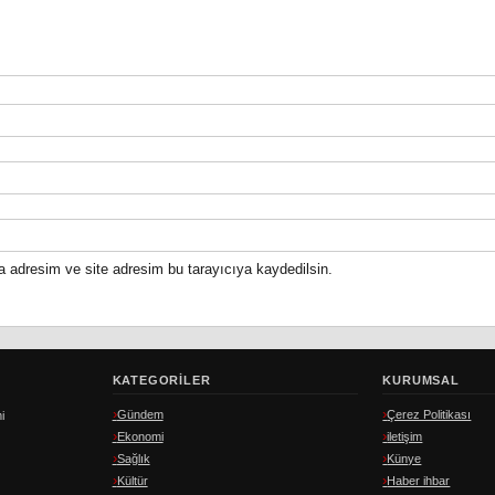
a adresim ve site adresim bu tarayıcıya kaydedilsin.
KATEGORILER
KURUMSAL
Gündem
Çerez Politikası
i
Ekonomi
iletişim
Sağlık
Künye
Kültür
Haber ihbar