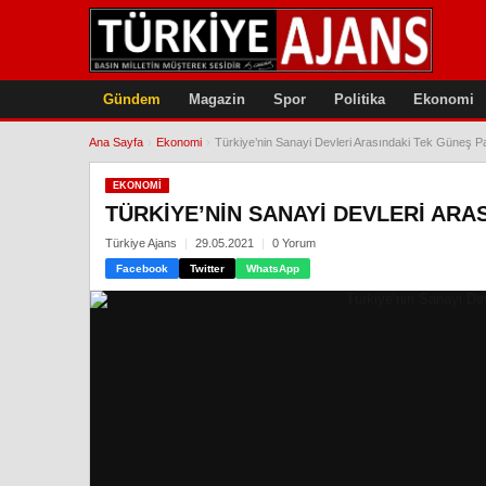
Gündem
Magazin
Spor
Politika
Ekonomi
Ana Sayfa
›
Ekonomi
›
Türkiye’nin Sanayi Devleri Arasındaki Tek Güneş Pan
EKONOMI
TÜRKIYE’NIN SANAYI DEVLERI ARA
Türkiye Ajans
29.05.2021
0 Yorum
Facebook
Twitter
WhatsApp