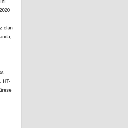
ını
“2020
z olan
landa,
bs
ı. HT-
küresel