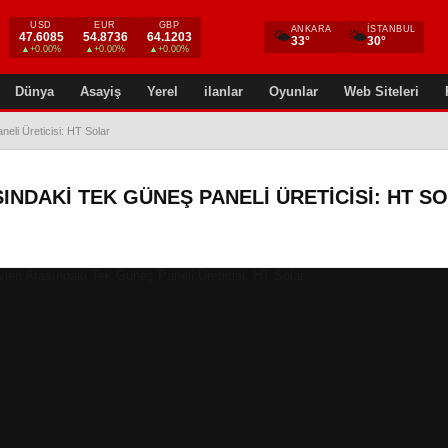
USD
EUR
GBP
ANKARA
İSTANBUL
🌤
🌤
47.6085
54.8736
64.1203
33°
30°
▲+0.00%
▲+0.00%
▲+0.00%
Dünya
Asayiş
Yerel
ilanlar
Oyunlar
Web Siteleri
eli Üreticisi: HT Solar
SINDAKI TEK GÜNEŞ PANELI ÜRETICISI: HT S