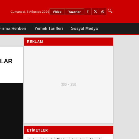
🔍
𝕏
◎
f
Cumartesi, 8 Ağustos 2026
Video
Yazarlar
Firma Rehberi
Yemek Tarifleri
Sosyal Medya
REKLAM
OLAR
300 × 250
ETIKETLER