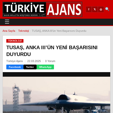
𝕏
◎
f
☰
Ana Sayfa
›
Teknoloji
›
TUSAŞ, ANKA III’ün Yeni Başarısını Duyurdu
TEKNOLOJI
TUSAŞ, ANKA III’ÜN YENI BAŞARISINI
DUYURDU
Türkiye Ajans
22.03.2025
0 Yorum
Facebook
Twitter
WhatsApp