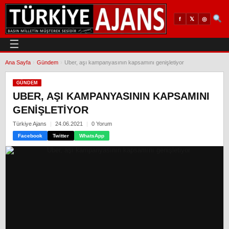
𝕏
◎
f
☰
Ana Sayfa
›
Gündem
›
Uber, aşı kampanyasının kapsamını genişletiyor
GÜNDEM
UBER, AŞI KAMPANYASININ KAPSAMINI
GENIŞLETIYOR
Türkiye Ajans
24.06.2021
0 Yorum
Facebook
Twitter
WhatsApp