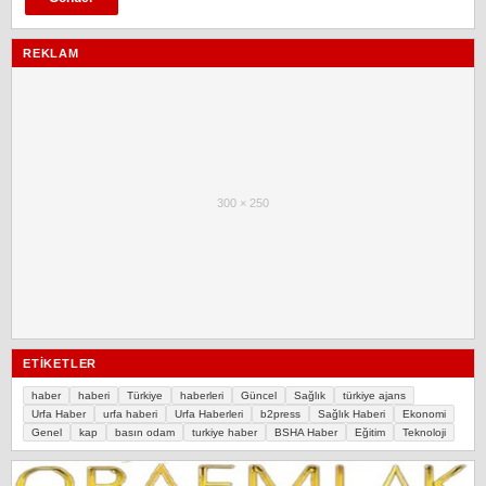
REKLAM
300 × 250
ETIKETLER
haber
haberi
Türkiye
haberleri
Güncel
Sağlık
türkiye ajans
Urfa Haber
urfa haberi
Urfa Haberleri
b2press
Sağlık Haberi
Ekonomi
Genel
kap
basın odam
turkiye haber
BSHA Haber
Eğitim
Teknoloji