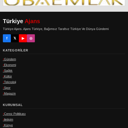
Türkiye
Ajans
Türkiye Ajans. Ajans Türkiye, Bağımsız Tarafsız Türkiye Ve Dünya Gündemi
f
𝕏
▶
◎
KATEGORILER
Gündem
Ekonomi
Sağlık
Kültür
Teknoloji
Spor
Magazin
KURUMSAL
Çerez Politikası
iletişim
Künye