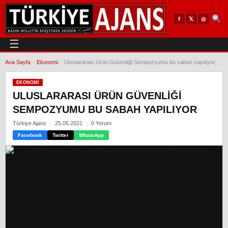
𝕏
◎
f
☰
Ana Sayfa
›
Ekonomi
›
Uluslararası Ürün Güvenliği Sempozyumu bu sabah yapılıyor
EKONOMI
ULUSLARARASI ÜRÜN GÜVENLIĞI
SEMPOZYUMU BU SABAH YAPILIYOR
Türkiye Ajans
25.05.2021
0 Yorum
Facebook
Twitter
WhatsApp