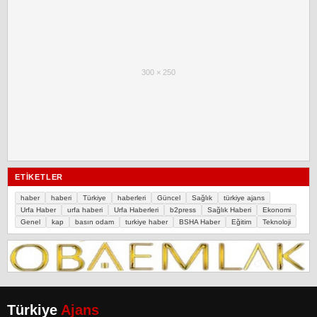
300 × 250
ETIKETLER
haber
haberi
Türkiye
haberleri
Güncel
Sağlık
türkiye ajans
Urfa Haber
urfa haberi
Urfa Haberleri
b2press
Sağlık Haberi
Ekonomi
Genel
kap
basın odam
turkiye haber
BSHA Haber
Eğitim
Teknoloji
Türkiye
Ajans