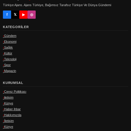
Türkiye Ajans. Ajans Türkiye, Bağımsız Tarafsız Türkiye Ve Dünya Gündemi
f
𝕏
▶
◎
KATEGORILER
Gündem
Ekonomi
Sağlık
Kültür
Teknoloji
Spor
Magazin
KURUMSAL
Çerez Politikası
iletişim
Künye
Haber ihbar
Hakkımızda
İletişim
Künye