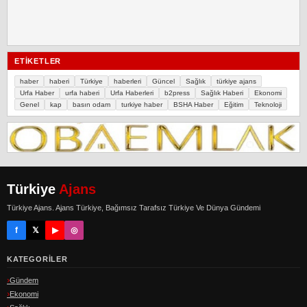
ETIKETLER
haber
haberi
Türkiye
haberleri
Güncel
Sağlık
türkiye ajans
Urfa Haber
urfa haberi
Urfa Haberleri
b2press
Sağlık Haberi
Ekonomi
Genel
kap
basın odam
turkiye haber
BSHA Haber
Eğitim
Teknoloji
Türkiye
Ajans
Türkiye Ajans. Ajans Türkiye, Bağımsız Tarafsız Türkiye Ve Dünya Gündemi
f
𝕏
▶
◎
KATEGORILER
Gündem
Ekonomi