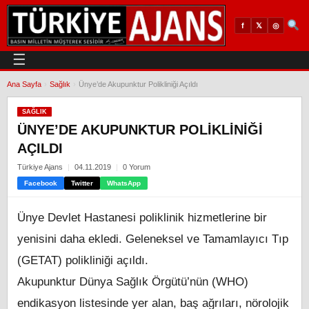
𝕏
◎
f
☰
Ana Sayfa
›
Sağlık
›
Ünye’de Akupunktur Polikliniği Açıldı
SAĞLIK
ÜNYE’DE AKUPUNKTUR POLIKLINIĞI
AÇILDI
Türkiye Ajans
04.11.2019
0 Yorum
Facebook
Twitter
WhatsApp
Ünye Devlet Hastanesi poliklinik hizmetlerine bir
yenisini daha ekledi. Geleneksel ve Tamamlayıcı Tıp
(GETAT) polikliniği açıldı.
Akupunktur Dünya Sağlık Örgütü’nün (WHO)
endikasyon listesinde yer alan, baş ağrıları, nörolojik