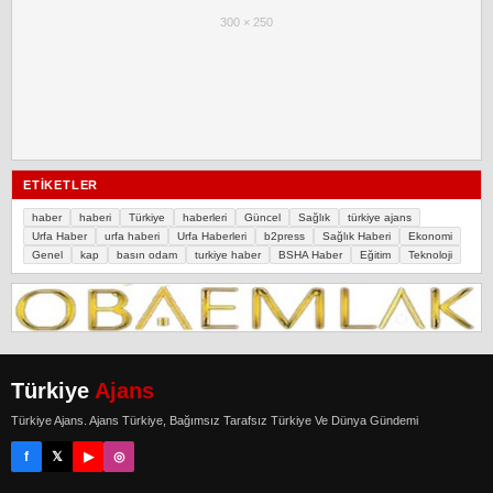
300 × 250
ETIKETLER
haber
haberi
Türkiye
haberleri
Güncel
Sağlık
türkiye ajans
Urfa Haber
urfa haberi
Urfa Haberleri
b2press
Sağlık Haberi
Ekonomi
Genel
kap
basın odam
turkiye haber
BSHA Haber
Eğitim
Teknoloji
Türkiye
Ajans
Türkiye Ajans. Ajans Türkiye, Bağımsız Tarafsız Türkiye Ve Dünya Gündemi
f
𝕏
▶
◎