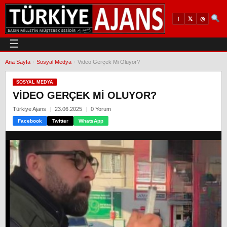
𝕏
◎
f
☰
Ana Sayfa
›
Sosyal Medya
›
Video Gerçek Mi Oluyor?
SOSYAL MEDYA
VIDEO GERÇEK MI OLUYOR?
Türkiye Ajans
23.06.2025
0 Yorum
Facebook
Twitter
WhatsApp