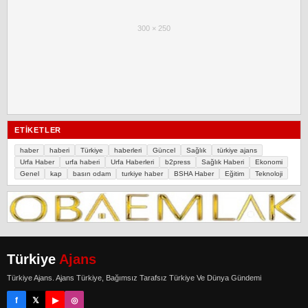
300 × 250
ETIKETLER
haber
haberi
Türkiye
haberleri
Güncel
Sağlık
türkiye ajans
Urfa Haber
urfa haberi
Urfa Haberleri
b2press
Sağlık Haberi
Ekonomi
Genel
kap
basın odam
turkiye haber
BSHA Haber
Eğitim
Teknoloji
Türkiye
Ajans
Türkiye Ajans. Ajans Türkiye, Bağımsız Tarafsız Türkiye Ve Dünya Gündemi
f
𝕏
▶
◎