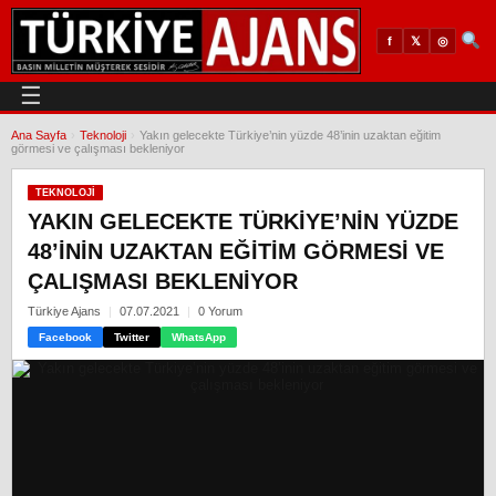
𝕏
◎
f
☰
Ana Sayfa
›
Teknoloji
›
Yakın gelecekte Türkiye’nin yüzde 48’inin uzaktan eğitim
görmesi ve çalışması bekleniyor
TEKNOLOJI
YAKIN GELECEKTE TÜRKIYE’NIN YÜZDE
48’ININ UZAKTAN EĞITIM GÖRMESI VE
ÇALIŞMASI BEKLENIYOR
Türkiye Ajans
07.07.2021
0 Yorum
Facebook
Twitter
WhatsApp