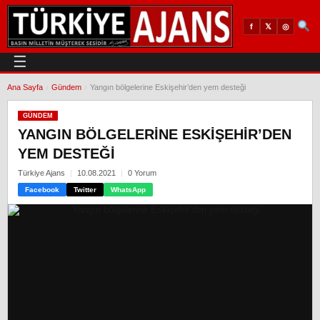
𝕏
◎
f
☰
Ana Sayfa
›
Gündem
›
Yangın bölgelerine Eskişehir’den yem desteği
GÜNDEM
YANGIN BÖLGELERINE ESKIŞEHIR’DEN
YEM DESTEĞI
Türkiye Ajans
10.08.2021
0 Yorum
Facebook
Twitter
WhatsApp