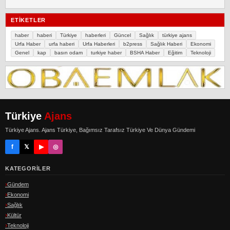
ETIKETLER
haber
haberi
Türkiye
haberleri
Güncel
Sağlık
türkiye ajans
Urfa Haber
urfa haberi
Urfa Haberleri
b2press
Sağlık Haberi
Ekonomi
Genel
kap
basın odam
turkiye haber
BSHA Haber
Eğitim
Teknoloji
Türkiye
Ajans
Türkiye Ajans. Ajans Türkiye, Bağımsız Tarafsız Türkiye Ve Dünya Gündemi
f
𝕏
▶
◎
KATEGORILER
Gündem
Ekonomi
Sağlık
Kültür
Teknoloji