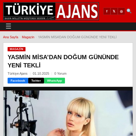
𝕏
◎
f
☰
Ana Sayfa
›
Magazin
›
YASMİN MİSA’DAN DOĞUM GÜNÜNDE YENİ TEKLİ
MAGAZIN
YASMİN MİSA’DAN DOĞUM GÜNÜNDE
YENİ TEKLİ
Türkiye Ajans
01.10.2025
0 Yorum
Facebook
Twitter
WhatsApp