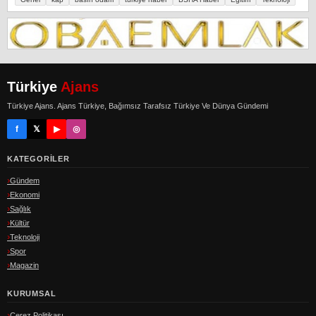
Türkiye
Ajans
Türkiye Ajans. Ajans Türkiye, Bağımsız Tarafsız Türkiye Ve Dünya Gündemi
f
𝕏
▶
◎
KATEGORILER
Gündem
Ekonomi
Sağlık
Kültür
Teknoloji
Spor
Magazin
KURUMSAL
Çerez Politikası