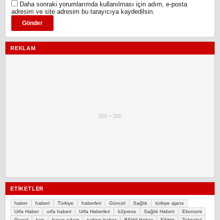
Daha sonraki yorumlarımda kullanılması için adım, e-posta
adresim ve site adresim bu tarayıcıya kaydedilsin.
REKLAM
300 × 250
ETIKETLER
haber
haberi
Türkiye
haberleri
Güncel
Sağlık
türkiye ajans
Urfa Haber
urfa haberi
Urfa Haberleri
b2press
Sağlık Haberi
Ekonomi
Genel
kap
basın odam
turkiye haber
BSHA Haber
Eğitim
Teknoloji