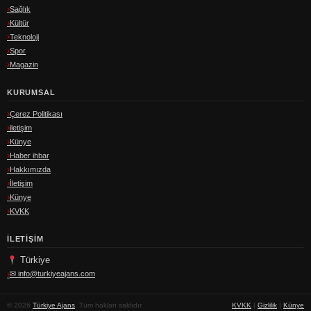
Sağlık
Kültür
Teknoloji
Spor
Magazin
KURUMSAL
Çerez Politikası
iletişim
Künye
Haber ihbar
Hakkımızda
İletişim
Künye
KVKK
İLETIŞIM
Türkiye
✉
info@turkiyeajans.com
© 2026
Türkiye Ajans
. Tüm hakları saklıdır.
KVKK
|
Gizlilik
|
Künye