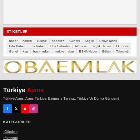
ETIKETLER
haber
haberi
Türkiye
haberleri
Güncel
Sağlık
türkiye ajans
Urfa Haber
urfa haberi
Urfa Haberleri
b2press
Sağlık Haberi
Ekonomi
Genel
kap
basın odam
turkiye haber
BSHA Haber
Eğitim
Teknoloji
Türkiye
Ajans
Türkiye Ajans. Ajans Türkiye, Bağımsız Tarafsız Türkiye Ve Dünya Gündemi
f
𝕏
▶
◎
KATEGORILER
Gündem
Ekonomi