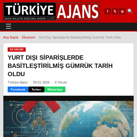
𝕏
◎
f
☰
Ana Sayfa
›
Ekonomi
›
Yurt Dışı Siparişlerde Basitleştirilmiş Gümrük Tarih Oldu
EKONOMI
YURT DIŞI SIPARIŞLERDE
BASITLEŞTIRILMIŞ GÜMRÜK TARIH
OLDU
Türkiye Ajans
09.01.2026
0 Yorum
Facebook
Twitter
WhatsApp