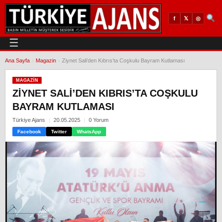
𝕏
◎
f
☰
Ana Sayfa
›
Magazin
›
Ziynet Sali’den Kıbrıs’ta Coşkulu Bayram Kutlaması
MAGAZIN
ZIYNET SALI’DEN KIBRIS’TA COŞKULU
BAYRAM KUTLAMASI
Türkiye Ajans
20.05.2025
0 Yorum
Facebook
Twitter
WhatsApp