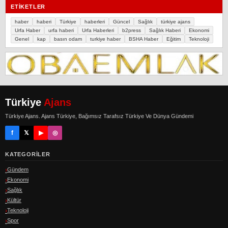
ETIKETLER
haber
haberi
Türkiye
haberleri
Güncel
Sağlık
türkiye ajans
Urfa Haber
urfa haberi
Urfa Haberleri
b2press
Sağlık Haberi
Ekonomi
Genel
kap
basın odam
turkiye haber
BSHA Haber
Eğitim
Teknoloji
Türkiye
Ajans
Türkiye Ajans. Ajans Türkiye, Bağımsız Tarafsız Türkiye Ve Dünya Gündemi
f
𝕏
▶
◎
KATEGORILER
Gündem
Ekonomi
Sağlık
Kültür
Teknoloji
Spor