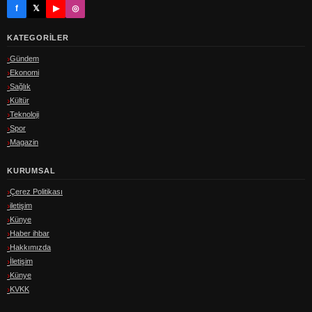
f
𝕏
▶
◎
KATEGORILER
Gündem
Ekonomi
Sağlık
Kültür
Teknoloji
Spor
Magazin
KURUMSAL
Çerez Politikası
iletişim
Künye
Haber ihbar
Hakkımızda
İletişim
Künye
KVKK