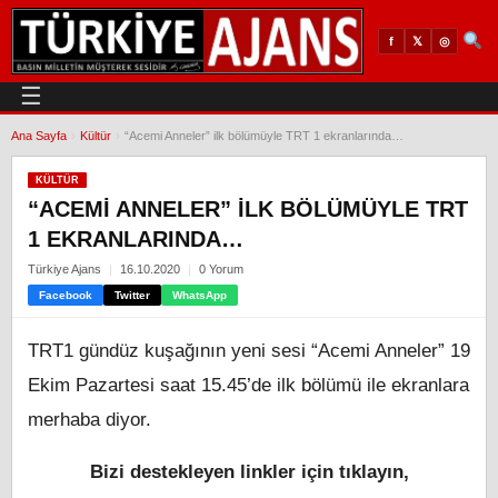
𝕏
◎
f
☰
Ana Sayfa
›
Kültür
›
“Acemi Anneler” ilk bölümüyle TRT 1 ekranlarında…
KÜLTÜR
“ACEMI ANNELER” ILK BÖLÜMÜYLE TRT
1 EKRANLARINDA…
Türkiye Ajans
16.10.2020
0 Yorum
Facebook
Twitter
WhatsApp
TRT1 gündüz kuşağının yeni sesi “Acemi Anneler” 19
Ekim Pazartesi saat 15.45’de ilk bölümü ile ekranlara
merhaba diyor.
Bizi destekleyen linkler için tıklayın,