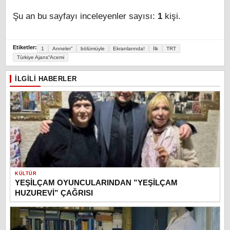
Şu an bu sayfayı inceleyenler sayısı:
1
kişi.
Etiketler:
1
Anneler”
bölümüyle
Ekranlarında!
İlk
TRT
Türkiye Ajans“Acemi
İLGILI HABERLER
KÜLTÜR
YEŞİLÇAM OYUNCULARINDAN ”YEŞİLÇAM
HUZUREVİ” ÇAĞRISI