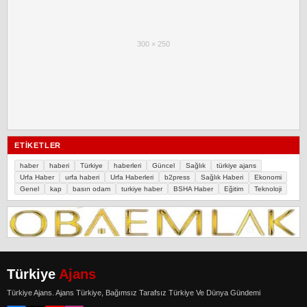
300 × 250
ETIKETLER
haber
haberi
Türkiye
haberleri
Güncel
Sağlık
türkiye ajans
Urfa Haber
urfa haberi
Urfa Haberleri
b2press
Sağlık Haberi
Ekonomi
Genel
kap
basın odam
turkiye haber
BSHA Haber
Eğitim
Teknoloji
Türkiye
Ajans
Türkiye Ajans. Ajans Türkiye, Bağımsız Tarafsız Türkiye Ve Dünya Gündemi