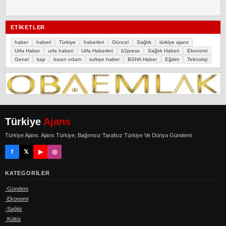
ETIKETLER
haber
haberi
Türkiye
haberleri
Güncel
Sağlık
türkiye ajans
Urfa Haber
urfa haberi
Urfa Haberleri
b2press
Sağlık Haberi
Ekonomi
Genel
kap
basın odam
turkiye haber
BSHA Haber
Eğitim
Teknoloji
Türkiye
Ajans
Türkiye Ajans. Ajans Türkiye, Bağımsız Tarafsız Türkiye Ve Dünya Gündemi
f
𝕏
▶
◎
KATEGORILER
Gündem
Ekonomi
Sağlık
Kültür