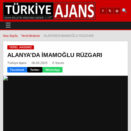
𝕏
◎
f
☰
Ana Sayfa
›
Yerel Akdeniz
›
ALANYA’DA İMAMOĞLU RÜZGARI
YEREL AKDENIZ
ALANYA’DA İMAMOĞLU RÜZGARI
Türkiye Ajans
06.05.2023
0 Yorum
Facebook
Twitter
WhatsApp