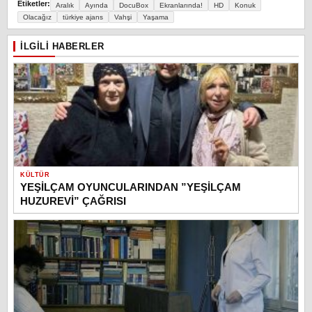
Etiketler:
Aralık
Ayında
DocuBox
Ekranlarında!
HD
Konuk
Olacağız
türkiye ajans
Vahşi
Yaşama
İLGILI HABERLER
KÜLTÜR
YEŞİLÇAM OYUNCULARINDAN ”YEŞİLÇAM
HUZUREVİ” ÇAĞRISI