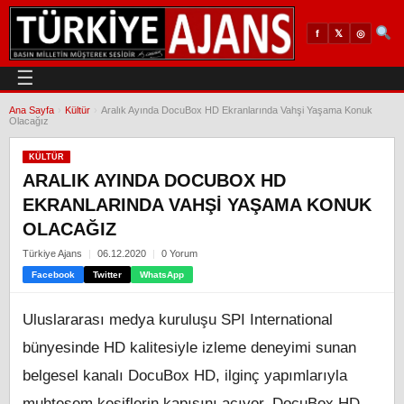
𝕏
◎
f
☰
Ana Sayfa
›
Kültür
›
Aralık Ayında DocuBox HD Ekranlarında Vahşi Yaşama Konuk
Olacağız
KÜLTÜR
ARALIK AYINDA DOCUBOX HD
EKRANLARINDA VAHŞI YAŞAMA KONUK
OLACAĞIZ
Türkiye Ajans
06.12.2020
0 Yorum
Facebook
Twitter
WhatsApp
Uluslararası medya kuruluşu SPI International
bünyesinde HD kalitesiyle izleme deneyimi sunan
belgesel kanalı DocuBox HD, ilginç yapımlarıyla
muhteşem keşiflerin kapısını açıyor. DocuBox HD