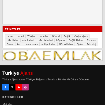
ETIKETLER
haber
haberi
Türkiye
haberleri
Güncel
Sağlık
türkiye ajans
Urfa Haber
urfa haberi
Urfa Haberleri
b2press
Sağlık Haberi
Ekonomi
Genel
kap
basın odam
turkiye haber
BSHA Haber
Eğitim
Teknoloji
Türkiye
Ajans
Türkiye Ajans. Ajans Türkiye, Bağımsız Tarafsız Türkiye Ve Dünya Gündemi
f
𝕏
▶
◎
KATEGORILER
Gündem