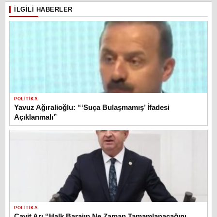
İLGILI HABERLER
POLITIKA
Yavuz Ağıralioğlu: “‘Suça Bulaşmamış’ İfadesi
Açıklanmalı”
POLITIKA
Cavit Arı “Halk Barajın Ne Zaman Tamamlanacağını