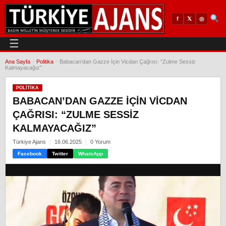
𝕏
◎
f
☰
Ana Sayfa
›
Politika
›
Babacan’dan Gazze İçin Vicdan Çağrısı: “Zulme Sessiz
Kalmayacağız”
POLITIKA
BABACAN’DAN GAZZE İÇIN VICDAN
ÇAĞRISI: “ZULME SESSIZ
KALMAYACAĞIZ”
Türkiye Ajans
16.06.2025
0 Yorum
Facebook
Twitter
WhatsApp