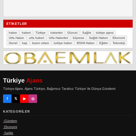
ETIKETLER
haber
haberi
Türkiye
haberleri
Güncel
Sağlık
türkiye ajans
Urfa Haber
urfa haberi
Urfa Haberleri
b2press
Sağlık Haberi
Ekonomi
Genel
kap
basın odam
turkiye haber
BSHA Haber
Eğitim
Teknoloji
Türkiye
Ajans
Türkiye Ajans. Ajans Türkiye, Bağımsız Tarafsız Türkiye Ve Dünya Gündemi
f
𝕏
▶
◎
KATEGORILER
Gündem
Ekonomi
Sağlık