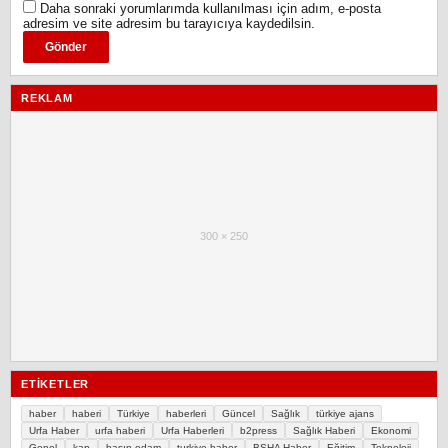
Daha sonraki yorumlarımda kullanılması için adım, e-posta
adresim ve site adresim bu tarayıcıya kaydedilsin.
REKLAM
300 × 250
ETIKETLER
haber
haberi
Türkiye
haberleri
Güncel
Sağlık
türkiye ajans
Urfa Haber
urfa haberi
Urfa Haberleri
b2press
Sağlık Haberi
Ekonomi
Genel
kap
basın odam
turkiye haber
BSHA Haber
Eğitim
Teknoloji