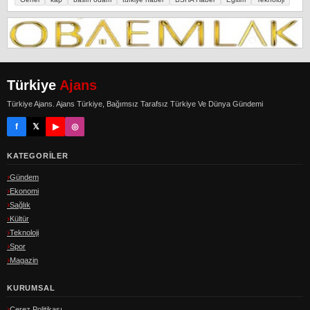
Türkiye
Ajans
Türkiye Ajans. Ajans Türkiye, Bağımsız Tarafsız Türkiye Ve Dünya Gündemi
f
𝕏
▶
◎
KATEGORILER
Gündem
Ekonomi
Sağlık
Kültür
Teknoloji
Spor
Magazin
KURUMSAL
Çerez Politikası