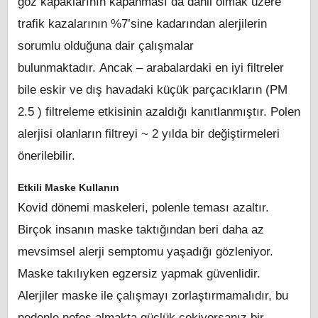
göz kapaklarının kapanması da dahil olmak üzere
trafik kazalarının %7’sine kadarından alerjilerin
sorumlu olduğuna dair çalışmalar
bulunmaktadır. Ancak – arabalardaki en iyi filtreler
bile eskir ve dış havadaki küçük parçacıkların (PM
2.5 ) filtreleme etkisinin azaldığı kanıtlanmıştır. Polen
alerjisi olanların filtreyi ~ 2 yılda bir değiştirmeleri
önerilebilir.
Etkili Maske Kullanın
Kovid dönemi maskeleri, polenle teması azaltır.
Birçok insanın maske taktığından beri daha az
mevsimsel alerji semptomu yaşadığı gözleniyor.
Maske takılıyken egzersiz yapmak güvenlidir.
Alerjiler maske ile çalışmayı zorlaştırmamalıdır, bu
nedenle nefes almakta güçlük çekiyorsanız bir