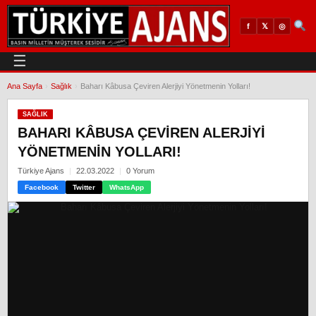
𝕏
◎
f
☰
Ana Sayfa
›
Sağlık
›
Baharı Kâbusa Çeviren Alerjiyi Yönetmenin Yolları!
SAĞLIK
BAHARI KÂBUSA ÇEVIREN ALERJIYI
YÖNETMENIN YOLLARI!
Türkiye Ajans
22.03.2022
0 Yorum
Facebook
Twitter
WhatsApp