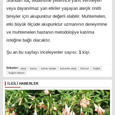
Standart ilaç tedavisine yeterince yanıt vermeyen
veya dayanılmaz yan etkiler yaşayan alerjik rinitli
bireyler için akupunktur değerli olabilir. Muhtemelen,
etki büyük ölçüde akupunktur uzmanının deneyimine
ve muhtemelen hastanın metodolojiye katılma
isteğine bağlı olacaktır.
Şu an bu sayfayı inceleyenler sayısı:
1
kişi.
Etiketler:
alerji
bahar
bahar alerjisi
baharda alerji
Güncel
Sağlık
Sağlık Haberi
İLGILI HABERLER