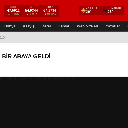
USD
EUR
GBP
ANKARA
İSTANBUL
🌤
47.5911
54.9344
64.1736
29°
28°
▲+0.00%
▲+0.00%
▲+0.00%
Dünya
Asayiş
Yerel
ilanlar
Web Siteleri
Yazarlar
ELDİ
 BİR ARAYA GELDİ