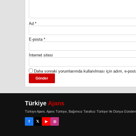
Ad
*
E-posta
*
İnternet sitesi
Daha sonraki yorumlarımda kullanılması için adım, e-post
Türkiye
Ajans
Türkiye Ajans. Ajans Türkiye, Bağımsız Tarafsız Türkiye Ve Dünya Gündem
f
𝕏
▶
◎