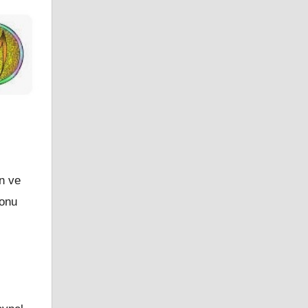
n ve
yonu