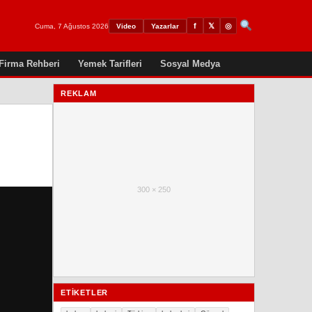
𝕏
◎
f
Cuma, 7 Ağustos 2026
Video
Yazarlar
Firma Rehberi
Yemek Tarifleri
Sosyal Medya
REKLAM
300 × 250
ETIKETLER