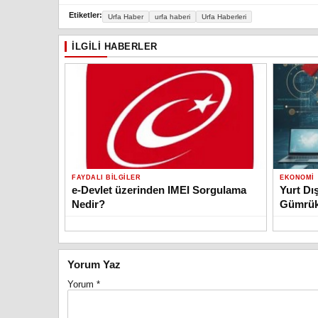
Etiketler:
Urfa Haber
urfa haberi
Urfa Haberleri
İLGILI HABERLER
FAYDALI BILGILER
EKONOMI
e-Devlet üzerinden IMEI Sorgulama
Yurt Dış
Nedir?
Gümrük
Yorum Yaz
Yorum
*