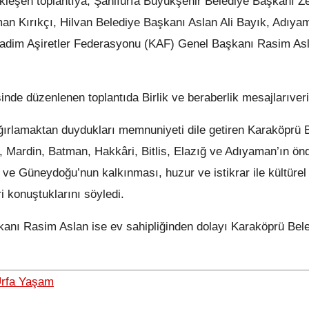
ekleşen toplantıya; Şanlıurfa Büyükşehir Belediye Başkanı Z
an Kırıkçı, Hilvan Belediye Başkanı Aslan Ali Bayık, Adıya
Kadim Aşiretler Federasyonu (KAF) Genel Başkanı Rasim As
inde düzenlenen toplantıda Birlik ve beraberlik mesajlarıveri
ğırlamaktan duydukları memnuniyeti dile getiren Karaköprü 
k, Mardin, Batman, Hakkâri, Bitlis, Elazığ ve Adıyaman’ın ön
ğu ve Güneydoğu’nun kalkınması, huzur ve istikrar ile kültürel
 konuştuklarını söyledi.
anı Rasim Aslan ise ev sahipliğinden dolayı Karaköprü Bel
rfa Yaşam