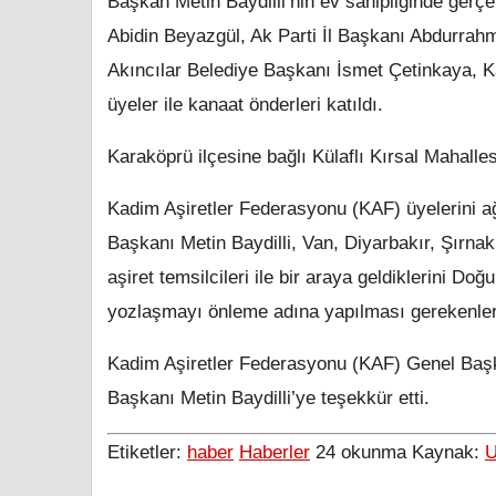
Başkan Metin Baydilli’nin ev sahipliğinde gerç
Abidin Beyazgül, Ak Parti İl Başkanı Abdurrahm
Akıncılar Belediye Başkanı İsmet Çetinkaya, 
üyeler ile kanaat önderleri katıldı.
Karaköprü ilçesine bağlı Külaflı Kırsal Mahalles
Kadim Aşiretler Federasyonu (KAF) üyelerini a
Başkanı Metin Baydilli, Van, Diyarbakır, Şırna
aşiret temsilcileri ile bir araya geldiklerini Do
yozlaşmayı önleme adına yapılması gerekenleri
Kadim Aşiretler Federasyonu (KAF) Genel Başk
Başkanı Metin Baydilli’ye teşekkür etti.
Etiketler:
haber
Haberler
24
okunma
Kaynak:
U