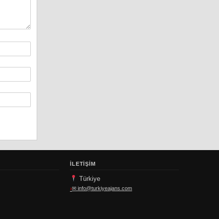
İLETIŞIM
Türkiye
✉
info@turkiyeajans.com