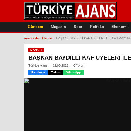
Gündem
Magazin
Spor
Politika
Ekonomi
Ana Sayfa
›
Manşet
›
BAŞKAN BAYDİLLİ KAF ÜYELERİ İLE BİR ARAYA G
MANŞET
BAŞKAN BAYDİLLİ KAF ÜYELERİ İLE
Türkiye Ajans
02.06.2021
0 Yorum
Facebook
Twitter
WhatsApp