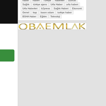
haber
haberi
Türkiye
haberleri
Güncel
Sağlık
türkiye ajans
Urfa Haber
urfa haberi
Urfa Haberleri
b2press
Sağlık Haberi
Ekonomi
Genel
kap
basın odam
turkiye haber
BSHA Haber
Eğitim
Teknoloji