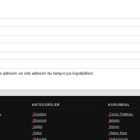
a adresim ve site adresim bu tarayıcıya kaydedilsin.
KATEGORILER
KURUMSAL
Gündem
Çerez Politikası
i
Ekonomi
iletişim
Sağlık
Künye
Kültür
Haber ihbar
Teknoloji
Hakkımızda