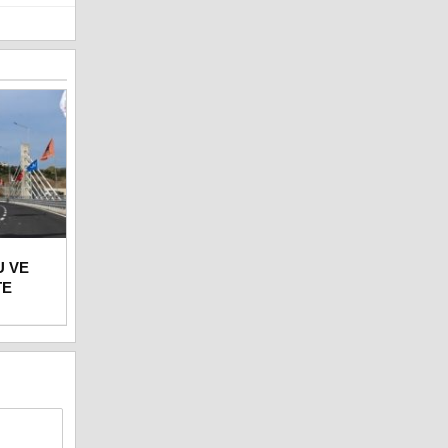
U VE
TE