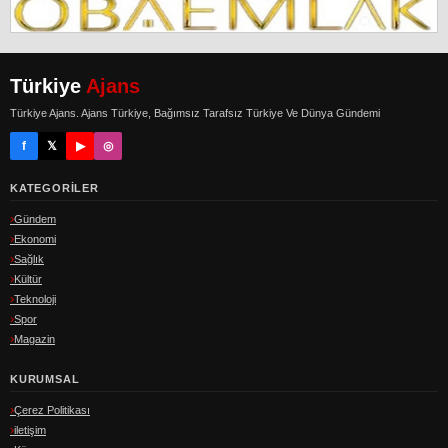
Türkiye
Ajans
Türkiye Ajans. Ajans Türkiye, Bağımsız Tarafsız Türkiye Ve Dünya Gündemi
f
𝕏
▶
◎
KATEGORILER
Gündem
Ekonomi
Sağlık
Kültür
Teknoloji
Spor
Magazin
KURUMSAL
Çerez Politikası
iletişim