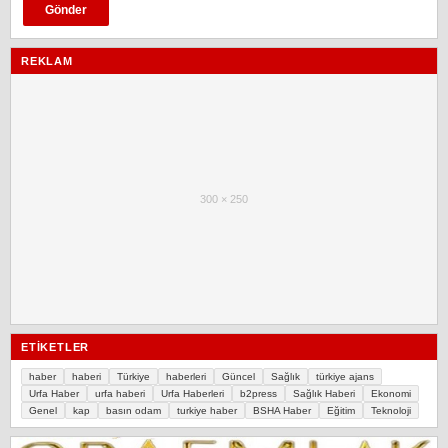
REKLAM
300 × 250
ETIKETLER
haber
haberi
Türkiye
haberleri
Güncel
Sağlık
türkiye ajans
Urfa Haber
urfa haberi
Urfa Haberleri
b2press
Sağlık Haberi
Ekonomi
Genel
kap
basın odam
turkiye haber
BSHA Haber
Eğitim
Teknoloji