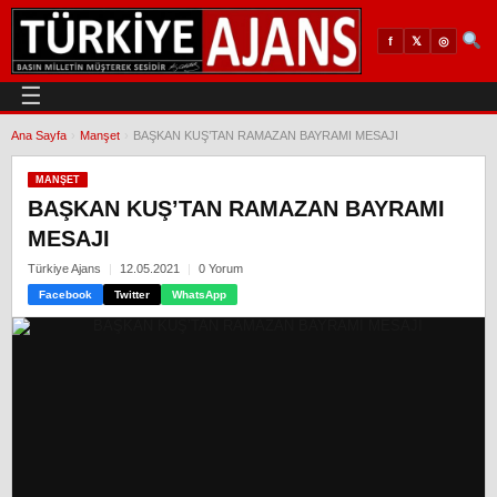
𝕏
◎
f
☰
Ana Sayfa
›
Manşet
›
BAŞKAN KUŞ’TAN RAMAZAN BAYRAMI MESAJI
MANŞET
BAŞKAN KUŞ’TAN RAMAZAN BAYRAMI
MESAJI
Türkiye Ajans
12.05.2021
0 Yorum
Facebook
Twitter
WhatsApp