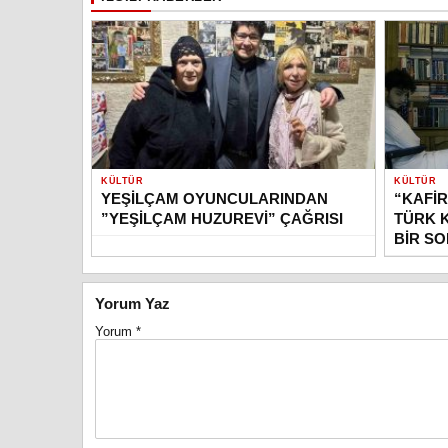
KÜLTÜR
KÜLTÜR
YEŞİLÇAM OYUNCULARINDAN
“KAFİR
”YEŞİLÇAM HUZUREVİ” ÇAĞRISI
TÜRK 
BİR S
Yorum Yaz
Yorum
*