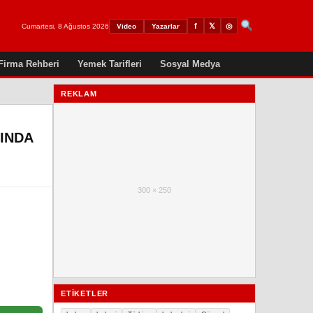
𝕏
◎
f
Cumartesi, 8 Ağustos 2026
Video
Yazarlar
Firma Rehberi
Yemek Tarifleri
Sosyal Medya
REKLAM
INDA
300 × 250
ETIKETLER