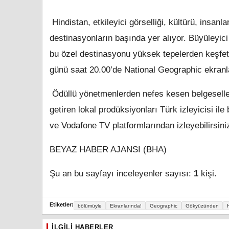
Hindistan, etkileyici görselliği, kültürü, insan
destinasyonların başında yer alıyor. Büyüleyi
bu özel destinasyonu yüksek tepelerden keşfet
günü saat 20.00’de National Geographic ekranla
Ödüllü yönetmenlerden nefes kesen belgeselleri
getiren lokal prodüksiyonları Türk izleyicisi il
ve Vodafone TV platformlarından izleyebilirsini
BEYAZ HABER AJANSI (BHA)
Şu an bu sayfayı inceleyenler sayısı:
1
kişi.
Etiketler:
bölümüyle
Ekranlarında!
Geographic
Gökyüzünden
İLGILI HABERLER