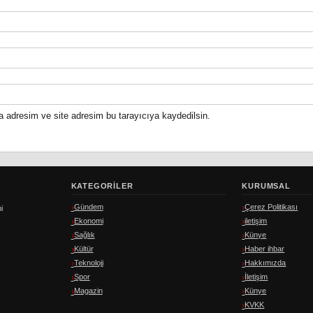
a adresim ve site adresim bu tarayıcıya kaydedilsin.
KATEGORILER
KURUMSAL
Gündem
Çerez Politikası
i
Ekonomi
iletişim
Sağlık
Künye
Kültür
Haber ihbar
Teknoloji
Hakkımızda
Spor
İletişim
Magazin
Künye
KVKK