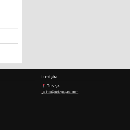
İLETIŞIM
Türkiye
✉
info@turkiyeajans.com