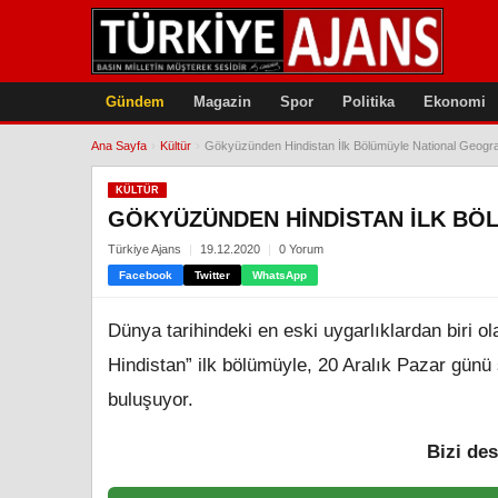
Gündem
Magazin
Spor
Politika
Ekonomi
Ana Sayfa
›
Kültür
›
Gökyüzünden Hindistan İlk Bölümüyle National Geogra
KÜLTÜR
GÖKYÜZÜNDEN HINDISTAN İLK BÖ
Türkiye Ajans
19.12.2020
0 Yorum
Facebook
Twitter
WhatsApp
Dünya tarihindeki en eski uygarlıklardan biri o
Hindistan” ilk bölümüyle, 20 Aralık Pazar günü
buluşuyor.
Bizi des