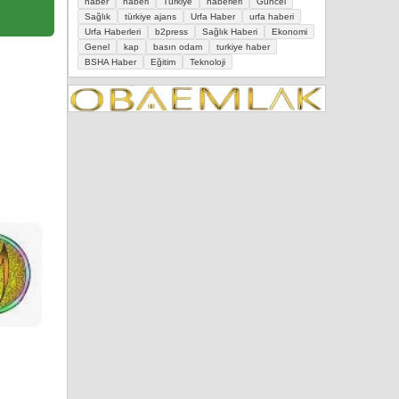
haber
haberi
Türkiye
haberleri
Güncel
Sağlık
türkiye ajans
Urfa Haber
urfa haberi
Urfa Haberleri
b2press
Sağlık Haberi
Ekonomi
Genel
kap
basın odam
turkiye haber
BSHA Haber
Eğitim
Teknoloji