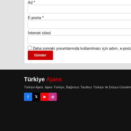
Ad
*
E-posta
*
İnternet sitesi
Daha sonraki yorumlarımda kullanılması için adım, e-post
Türkiye
Ajans
Türkiye Ajans. Ajans Türkiye, Bağımsız Tarafsız Türkiye Ve Dünya Gündem
f
𝕏
▶
◎