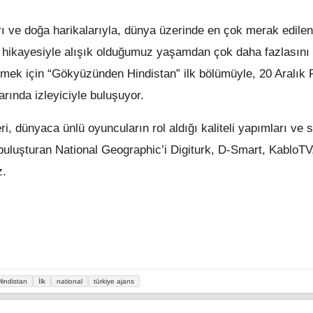
ları ve doğa harikalarıyla, dünya üzerinde en çok merak edilen
ci hikayesiyle alışık olduğumuz yaşamdan çok daha fazlasını
mek için “Gökyüzünden Hindistan” ilk bölümüyle, 20 Aralık 
rında izleyiciyle buluşuyor.
, dünyaca ünlü oyuncuların rol aldığı kaliteli yapımları ve 
e buluşturan National Geographic’i Digiturk, D-Smart, KabloTV
z.
Hindistan
İlk
national
türkiye ajans