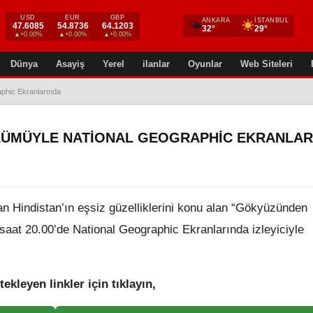
USD
EUR
GBP
ANKARA
İSTANBUL
🌤
47.6085
54.8736
64.1203
32°
29°
▲+0.00%
▲+0.00%
▲+0.00%
Dünya
Asayiş
Yerel
ilanlar
Oyunlar
Web Siteleri
phic Ekranlarında
LÜMÜYLE NATIONAL GEOGRAPHIC EKRANLAR
lan Hindistan’ın eşsiz güzelliklerini konu alan “Gökyüzünden
 saat 20.00’de National Geographic Ekranlarında izleyiciyle
tekleyen linkler için tıklayın,