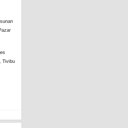
 sunan
Pazar
ses
, Tivibu