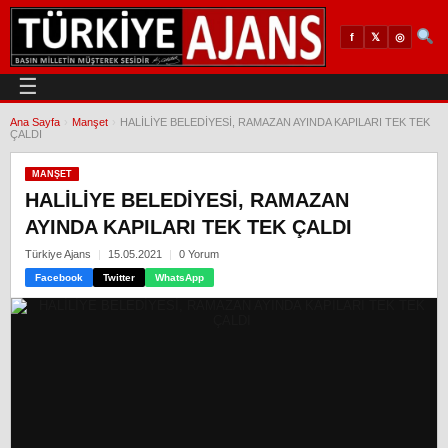
𝕏
◎
f
☰
Ana Sayfa
›
Manşet
›
HALİLİYE BELEDİYESİ, RAMAZAN AYINDA KAPILARI TEK TEK
ÇALDI
MANŞET
HALİLİYE BELEDİYESİ, RAMAZAN
AYINDA KAPILARI TEK TEK ÇALDI
Türkiye Ajans
15.05.2021
0 Yorum
Facebook
Twitter
WhatsApp