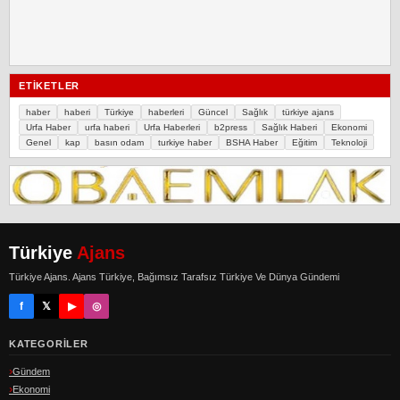
ETIKETLER
haber
haberi
Türkiye
haberleri
Güncel
Sağlık
türkiye ajans
Urfa Haber
urfa haberi
Urfa Haberleri
b2press
Sağlık Haberi
Ekonomi
Genel
kap
basın odam
turkiye haber
BSHA Haber
Eğitim
Teknoloji
Türkiye
Ajans
Türkiye Ajans. Ajans Türkiye, Bağımsız Tarafsız Türkiye Ve Dünya Gündemi
f
𝕏
▶
◎
KATEGORILER
Gündem
Ekonomi