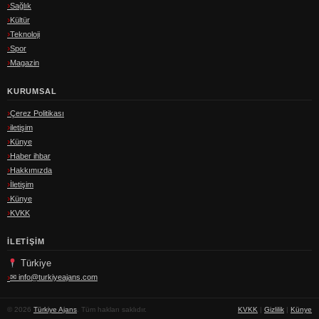
Sağlık
Kültür
Teknoloji
Spor
Magazin
KURUMSAL
Çerez Politikası
iletişim
Künye
Haber ihbar
Hakkımızda
İletişim
Künye
KVKK
İLETIŞIM
Türkiye
✉
info@turkiyeajans.com
© 2026
Türkiye Ajans
. Tüm hakları saklıdır.
KVKK
|
Gizlilik
|
Künye