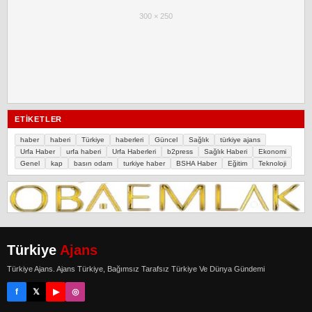
300 × 250
ETIKETLER
haber
haberi
Türkiye
haberleri
Güncel
Sağlık
türkiye ajans
Urfa Haber
urfa haberi
Urfa Haberleri
b2press
Sağlık Haberi
Ekonomi
Genel
kap
basın odam
turkiye haber
BSHA Haber
Eğitim
Teknoloji
Türkiye
Ajans
Türkiye Ajans. Ajans Türkiye, Bağımsız Tarafsız Türkiye Ve Dünya Gündemi
f
𝕏
▶
◎