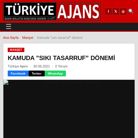
𝕏
◎
f
☰
Ana Sayfa
›
Manşet
›
Kamuda ”sıkı tasarruf” dönemi
MANŞET
KAMUDA ”SIKI TASARRUF” DÖNEMI
Türkiye Ajans
30.06.2021
0 Yorum
Facebook
Twitter
WhatsApp