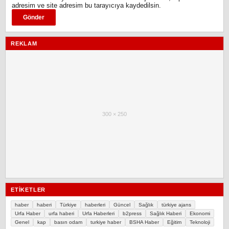
adresim ve site adresim bu tarayıcıya kaydedilsin.
REKLAM
300 × 250
ETIKETLER
haber
haberi
Türkiye
haberleri
Güncel
Sağlık
türkiye ajans
Urfa Haber
urfa haberi
Urfa Haberleri
b2press
Sağlık Haberi
Ekonomi
Genel
kap
basın odam
turkiye haber
BSHA Haber
Eğitim
Teknoloji