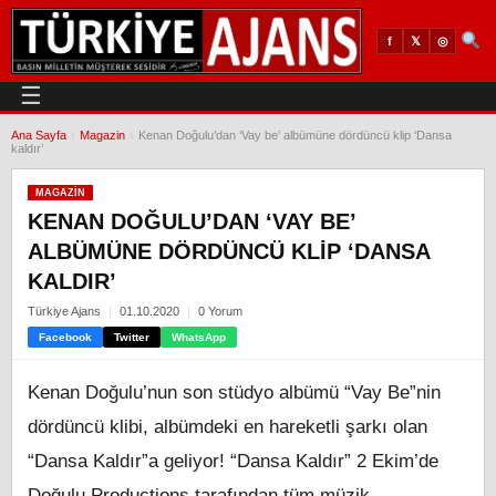
𝕏
◎
f
☰
Ana Sayfa
›
Magazin
›
Kenan Doğulu’dan ‘Vay be’ albümüne dördüncü klip ‘Dansa
kaldır’
MAGAZIN
KENAN DOĞULU’DAN ‘VAY BE’
ALBÜMÜNE DÖRDÜNCÜ KLIP ‘DANSA
KALDIR’
Türkiye Ajans
01.10.2020
0 Yorum
Facebook
Twitter
WhatsApp
Kenan Doğulu’nun son stüdyo albümü “Vay Be”nin
dördüncü klibi, albümdeki en hareketli şarkı olan
“Dansa Kaldır”a geliyor! “Dansa Kaldır” 2 Ekim’de
Doğulu Productions tarafından tüm müzik