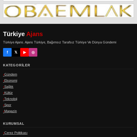
Türkiye
Ajans
Türkiye Ajans. Ajans Türkiye, Bağımsız Tarafsız Türkiye Ve Dünya Gündemi
f
𝕏
▶
◎
KATEGORILER
Gündem
Ekonomi
Sağlık
Kültür
Teknoloji
Spor
Magazin
KURUMSAL
Çerez Politikası