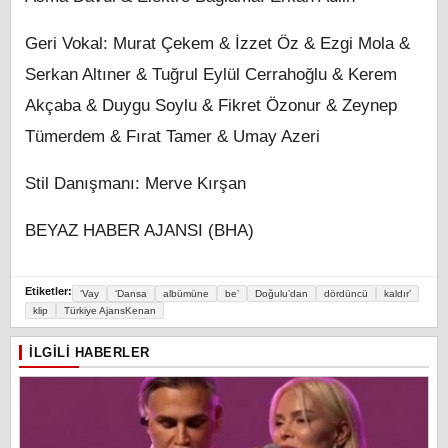
Geri Vokal: Murat Çekem & İzzet Öz & Ezgi Mola &
Serkan Altıner & Tuğrul Eylül Cerrahoğlu & Kerem
Akçaba & Duygu Soylu & Fikret Özonur & Zeynep
Tümerdem & Fırat Tamer & Umay Azeri
Stil Danışmanı: Merve Kırşan
BEYAZ HABER AJANSI (BHA)
Etiketler:
‘Vay
‘Dansa
albümüne
be’
Doğulu’dan
dördüncü
kaldır’
klip
Türkiye AjansKenan
İLGILI HABERLER