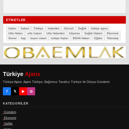
ETIKETLER
haber
haberi
Türkiye
haberleri
Güncel
Sağlık
türkiye ajans
Urfa Haber
urfa haberi
Urfa Haberleri
b2press
Sağlık Haberi
Ekonomi
Genel
kap
basın odam
turkiye haber
BSHA Haber
Eğitim
Teknoloji
Türkiye
Ajans
Türkiye Ajans. Ajans Türkiye, Bağımsız Tarafsız Türkiye Ve Dünya Gündemi
f
𝕏
▶
◎
KATEGORILER
Gündem
Ekonomi
Sağlık