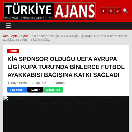
𝕏
◎
f
☰
Ana Sayfa
›
Spor
›
Kia sponsor olduğu UEFA Avrupa Ligi Kupa Turu’nda binlerce futbol
ayakkabısı bağışına katkı sağladı
SPOR
KIA SPONSOR OLDUĞU UEFA AVRUPA
LIGI KUPA TURU’NDA BINLERCE FUTBOL
AYAKKABISI BAĞIŞINA KATKI SAĞLADI
Türkiye Ajans
29.05.2021
0 Yorum
Facebook
Twitter
WhatsApp