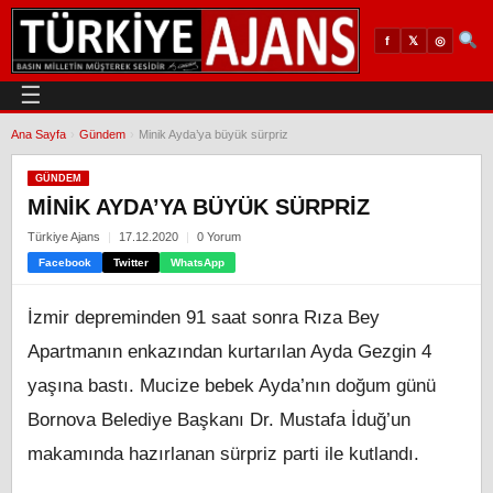
𝕏
◎
f
☰
Ana Sayfa
›
Gündem
›
Minik Ayda’ya büyük sürpriz
GÜNDEM
MINIK AYDA’YA BÜYÜK SÜRPRIZ
Türkiye Ajans
17.12.2020
0 Yorum
Facebook
Twitter
WhatsApp
İzmir depreminden 91 saat sonra Rıza Bey
Apartmanın enkazından kurtarılan Ayda Gezgin 4
yaşına bastı. Mucize bebek Ayda’nın doğum günü
Bornova Belediye Başkanı Dr. Mustafa İduğ’un
makamında hazırlanan sürpriz parti ile kutlandı.