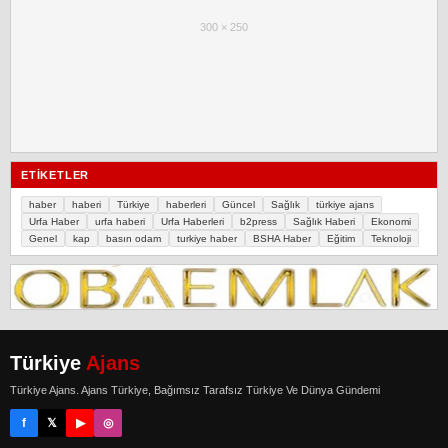
300 × 250
ETIKETLER
haber
haberi
Türkiye
haberleri
Güncel
Sağlık
türkiye ajans
Urfa Haber
urfa haberi
Urfa Haberleri
b2press
Sağlık Haberi
Ekonomi
Genel
kap
basın odam
turkiye haber
BSHA Haber
Eğitim
Teknoloji
Türkiye
Ajans
Türkiye Ajans. Ajans Türkiye, Bağımsız Tarafsız Türkiye Ve Dünya Gündemi
f
𝕏
▶
◎