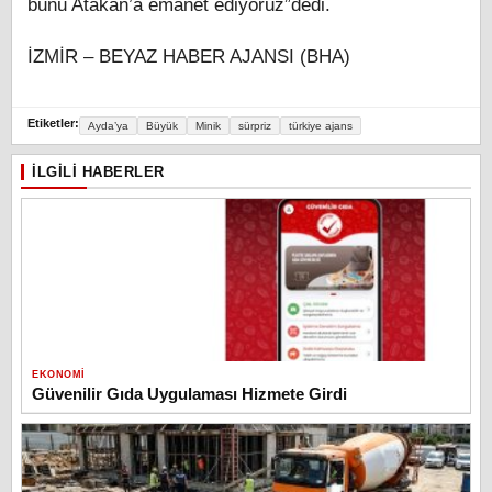
bunu Atakan’a emanet ediyoruz”dedi.
İZMİR – BEYAZ HABER AJANSI (BHA)
Etiketler:
Ayda’ya
Büyük
Minik
sürpriz
türkiye ajans
İLGILI HABERLER
EKONOMI
Güvenilir Gıda Uygulaması Hizmete Girdi