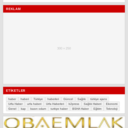
REKLAM
300 × 250
ETIKETLER
haber
haberi
Türkiye
haberleri
Güncel
Sağlık
türkiye ajans
Urfa Haber
urfa haberi
Urfa Haberleri
b2press
Sağlık Haberi
Ekonomi
Genel
kap
basın odam
turkiye haber
BSHA Haber
Eğitim
Teknoloji