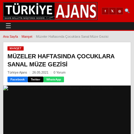
𝕏
◎
f
☰
Ana Sayfa
›
Manşet
›
Müzeler Haftasında Çocuklara Sanal Müze Gezisi
MANŞET
MÜZELER HAFTASINDA ÇOCUKLARA
SANAL MÜZE GEZISI
Türkiye Ajans
26.05.2021
0 Yorum
Facebook
Twitter
WhatsApp