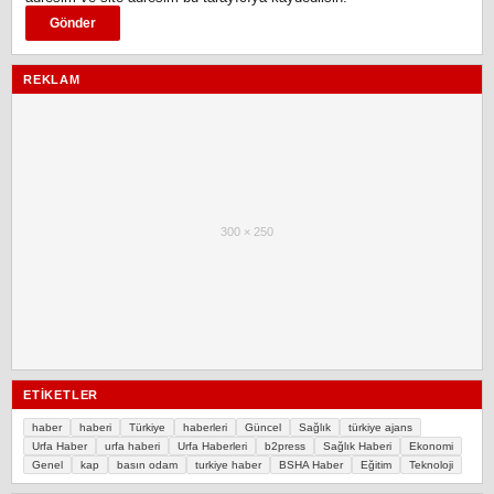
REKLAM
300 × 250
ETIKETLER
haber
haberi
Türkiye
haberleri
Güncel
Sağlık
türkiye ajans
Urfa Haber
urfa haberi
Urfa Haberleri
b2press
Sağlık Haberi
Ekonomi
Genel
kap
basın odam
turkiye haber
BSHA Haber
Eğitim
Teknoloji