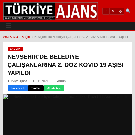
𝕏
◎
f
☰
Ana Sayfa
›
Sağlık
›
Nevşehir’de Belediye Çalışanlarına 2. Doz Kovid 19 Aşısı Yapıldı
SAĞLIK
NEVŞEHIR’DE BELEDIYE
ÇALIŞANLARINA 2. DOZ KOVID 19 AŞISI
YAPILDI
Türkiye Ajans
11.08.2021
0 Yorum
Facebook
Twitter
WhatsApp