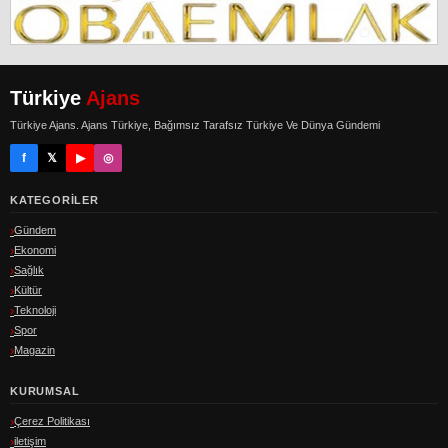
Türkiye
Ajans
Türkiye Ajans. Ajans Türkiye, Bağımsız Tarafsız Türkiye Ve Dünya Gündemi
f
𝕏
▶
◎
KATEGORILER
Gündem
Ekonomi
Sağlık
Kültür
Teknoloji
Spor
Magazin
KURUMSAL
Çerez Politikası
iletişim