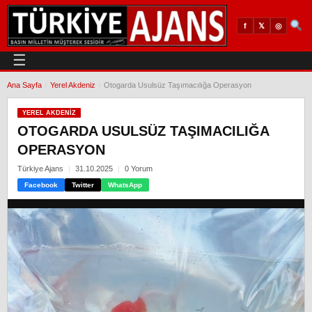
𝕏
◎
f
☰
Ana Sayfa
›
Yerel Akdeniz
›
Otogarda Usulsüz Taşımacılığa Operasyon
YEREL AKDENIZ
OTOGARDA USULSÜZ TAŞIMACILIĞA
OPERASYON
Türkiye Ajans
31.10.2025
0 Yorum
Facebook
Twitter
WhatsApp