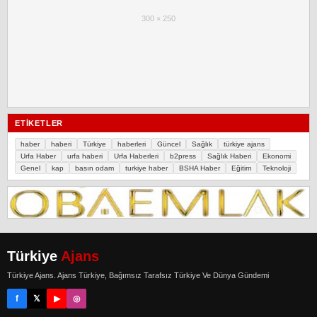
300 × 250
ETIKETLER
haber
haberi
Türkiye
haberleri
Güncel
Sağlık
türkiye ajans
Urfa Haber
urfa haberi
Urfa Haberleri
b2press
Sağlık Haberi
Ekonomi
Genel
kap
basın odam
turkiye haber
BSHA Haber
Eğitim
Teknoloji
Türkiye
Ajans
Türkiye Ajans. Ajans Türkiye, Bağımsız Tarafsız Türkiye Ve Dünya Gündemi
f
𝕏
▶
◎